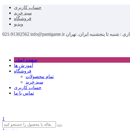
حساب کاربری
سبد خرید
فروشگاه
ویدیو
اری : شنبه تا پنجشنبه
ایران، تهران
info@pantigame.ir
021-91302562
صفحه اصلی
آموزش ها
فروشگاه
تمام محصولات
سبد خرید
حساب کاربری
تماس با ما
1