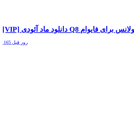
انلود ماد آئودی Q8 آمبولانس برای فایوام
165 روز قبل