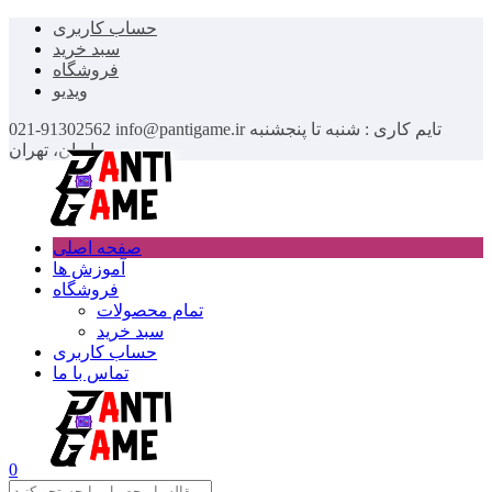
حساب کاربری
سبد خرید
فروشگاه
ویدیو
تایم کاری : شنبه تا پنجشنبه
info@pantigame.ir
021-91302562
ایران، تهران
صفحه اصلی
آموزش ها
فروشگاه
تمام محصولات
سبد خرید
حساب کاربری
تماس با ما
0