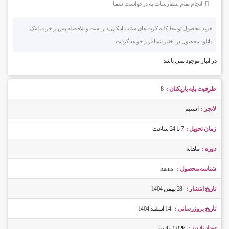
انجام تمام سفارشات به درخواست شما
خرید محصول توسط کلیه کارت های شتاب امکان پذیر است و بلافاصله پس از خرید، لینک
دانلود محصول در اختیار شما قرار خواهد گرفت.
در انبار موجود نمی باشد
ظرفیت پایه بازیکنان :
8
لانچر :
استیم
زمان تحویل :
7 تا 24 ساعت
دوره :
ماهانه
شناسه محصول :
icarus
تاریخ انتشار :
28 بهمن 1404
تاریخ بروزرسانی :
14 اسفند 1404
تعداد بازدید :
1.02k بازدید