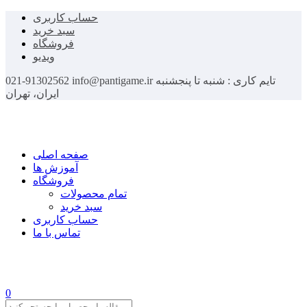
حساب کاربری
سبد خرید
فروشگاه
ویدیو
تایم کاری : شنبه تا پنجشنبه
info@pantigame.ir
021-91302562
ایران، تهران
صفحه اصلی
آموزش ها
فروشگاه
تمام محصولات
سبد خرید
حساب کاربری
تماس با ما
0