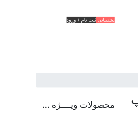
پشتیبانی
ثبت نام / ورود
محصولات ویــــژه ...