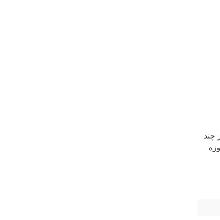
 چند
وزه