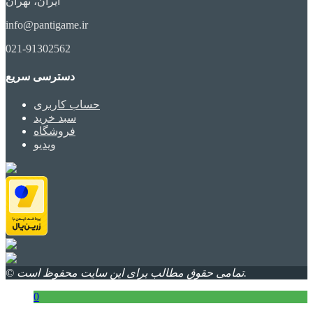
ایران، تهران
info@pantigame.ir
021-91302562
دسترسی سریع
حساب کاربری
سبد خرید
فروشگاه
ویدیو
© تمامی حقوق مطالب برای این سایت محفوظ است.
0