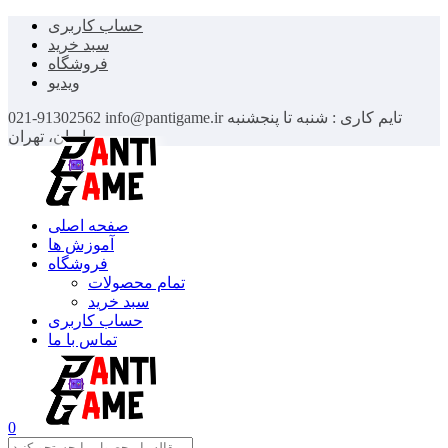
حساب کاربری
سبد خرید
فروشگاه
ویدیو
تایم کاری : شنبه تا پنجشنبه
info@pantigame.ir
021-91302562
ایران، تهران
صفحه اصلی
آموزش ها
فروشگاه
تمام محصولات
سبد خرید
حساب کاربری
تماس با ما
0