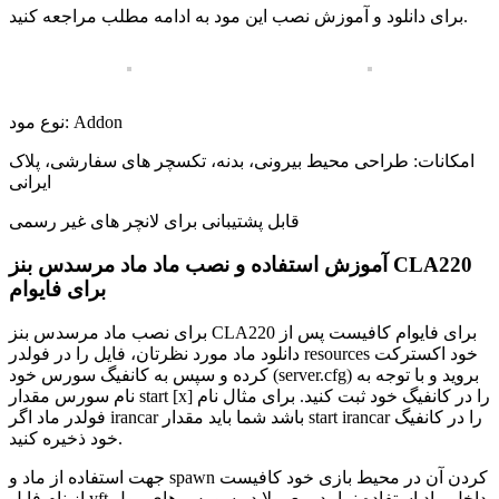
برای دانلود و آموزش نصب این مود به ادامه مطلب مراجعه کنید.
نوع مود: Addon
امکانات: طراحی محیط بیرونی، بدنه، تکسچر های سفارشی، پلاک
ایرانی
قابل پشتیبانی برای لانچر های غیر رسمی
آموزش استفاده و نصب ماد ماد مرسدس بنز CLA220
برای فایوام
برای نصب ماد مرسدس بنز CLA220 برای فایوام کافیست پس از
دانلود ماد مورد نظرتان، فایل را در فولدر resources خود اکسترکت
کرده و سپس به کانفیگ سورس خود (server.cfg) بروید و با توجه به
نام سورس مقدار start [x] را در کانفیگ خود ثبت کنید. برای مثال نام
فولدر ماد اگر irancar باشد شما باید مقدار start irancar را در کانفیگ
خود ذخیره کنید.
جهت استفاده از ماد و spawn کردن آن در محیط بازی خود کافیست
از نام فایل yft داخل ماد استفاده نمایید. معمولا در سورس های رول