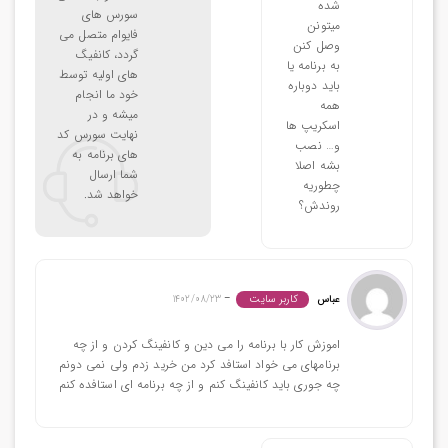
شده
سورس های
ميتونن
فایوام متصل می
وصل كنن
گردد، کانفیگ
به برنامه يا
های اولیه توسط
بايد دوباره
خود ما انجام
همه
میشه و در
اسكريپ ها
نهایت سورس کد
و… نصب
های برنامه به
بشه اصلا
شما ارسال
چطوريه
خواهد شد.
روندش؟
کاربر سایت
عباس
–
1402/08/23
اموزش کار با برنامه را می دین و کانفینگ کردن و از چه
برنامهای می خواد استافد کرد من خرید زدم ولی نمی دونم
چه جوری باید کانفینگ کنم و از چه برنامه ای استافده کنم