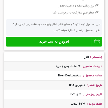
بروز رسانی منظم و دائمی محصول
انجام تمام سفارشات به درخواست شما
خرید محصول توسط کلیه کارت های شتاب امکان پذیر است و بلافاصله پس از خرید، لینک
دانلود محصول در اختیار شما قرار خواهد گرفت.
لانچر
افزودن به سبد خرید
دسکتاپ
اپلیکیشن
گیم
سرور
پشتیبانی :
عادی
فایوام
عدد
دریافت محصول :
24 ساعت پس از خرید
شناسه محصول :
FivemDesktopApp
تاریخ انتشار :
5 شهریور 1402
تاریخ بروزرسانی :
11 تیر 1404
تعداد بازدید :
4.26k بازدید