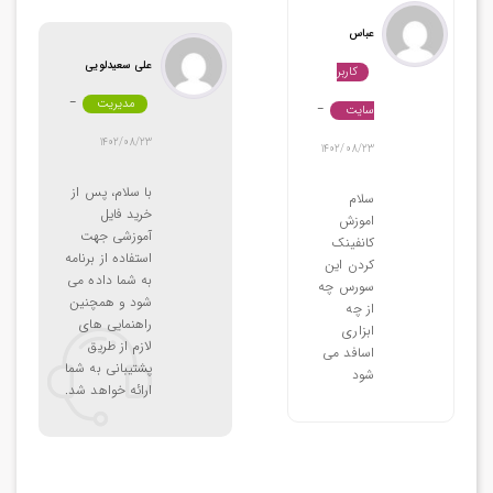
عباس
علی سعیدلویی
کاربر
مدیریت
–
سایت
–
1402/08/23
1402/08/23
با سلام، پس از
سلام
خرید فایل
اموزش
آموزشی جهت
کانفینک
استفاده از برنامه
کردن این
به شما داده می
سورس چه
شود و همچنین
از چه
راهنمایی های
ابزاری
لازم از طریق
اسافد می
پشتیبانی به شما
شود
ارائه خواهد شد.