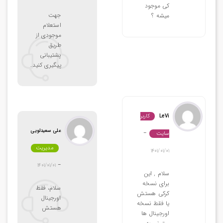
کی موجود
جهت
میشه ؟
استعلام
موجودی از
طریق
پشتیبانی
پیگیری کنید.
کاربر
LeVi
علی سعیدلویی
سایت
–
مدیریت
1401/01/01
1401/01/01
–
سلام , این
برای نسخه
سلام، فقط
کرکی هستش
اورجینال
یا فقط نسخه
هستش
اورجینال ها