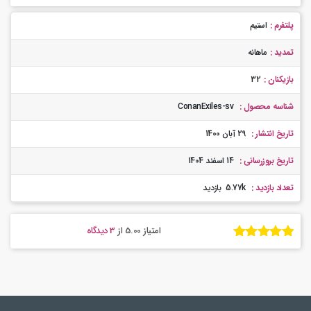
پلتفرم :
استیم
تمدید :
ماهانه
بازیکنان :
32
شناسه محصول :
ConanExiles-sv
تاریخ انتشار :
29 آبان 1400
تاریخ بروزرسانی :
14 اسفند 1404
تعداد بازدید :
5.77k بازدید
امتیاز 5.00
از
3 دیدگاه