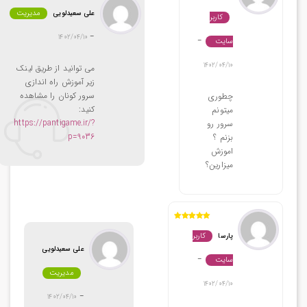
مدیریت
علی سعیدلویی
کاربر
1402/04/10
–
سایت
–
1402/04/10
می توانید از طریق لینک
زیر آموزش راه اندازی
سرور کونان را مشاهده
چطوری
کنید:
میتونم
https://pantigame.ir/?
سرور رو
p=9036
بزنم ؟
اموزش
میزارین؟
نمره
5
از 5
کاربر
پارسا
علی سعیدلویی
سایت
–
مدیریت
1402/04/10
1402/04/10
–