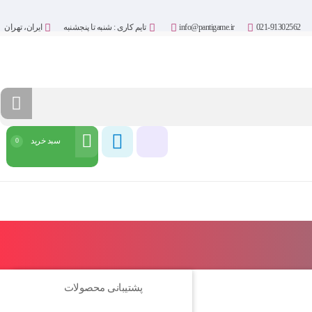
021-91302562
info@pantigame.ir
تایم کاری : شنبه تا پنجشنبه
ایران، تهران
سبد خرید
0
شروع خرید
پشتیبانی
پشتیبانی محصولات