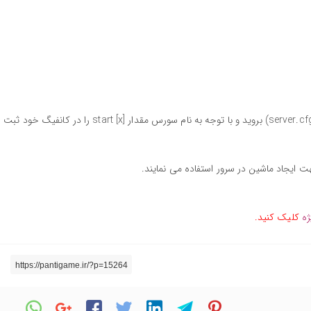
برای نصب پراید 111 EX برای فایوام کافیست پس از دانلود ماد مورد نظرتان، فایل را در فولدر resources خود اکسترکت کرده و سپس به کانفیگ سورس خود (server.cfg) بروید و با توجه به نام سورس مقدار start [x] را در کانفیگ خود ثبت
ژه
کلیک کنید.