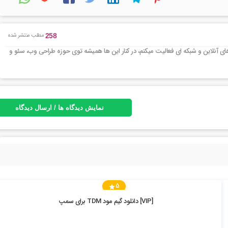
مطلب منتشر شده
258
ی آنلاین و شبکه ای فعالیت میکنم، در کنار این ها همیشه توی حوزه طراحی وب، سئو و
نمایش دیدگاه ها / ارسال دیدگاه
5
6.07k بازدید
[VIP] دانلود گیم مود TDM برای سمپ