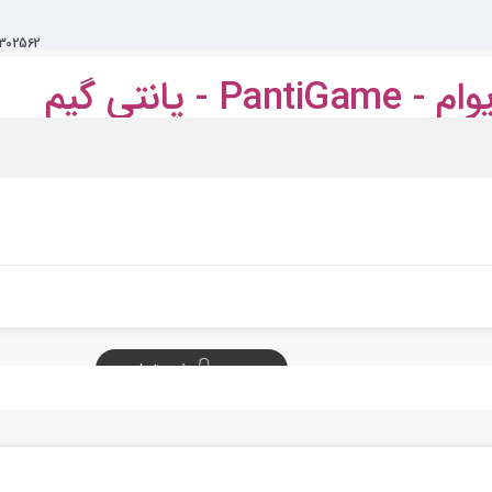
1302562
ثبت نام / ورود