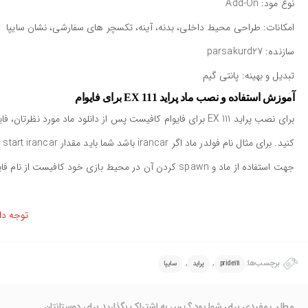
نوع مود: Add-On
امکانات: طراحی محیط داخلی، بدنه، آینه، تکسچر های سفارشی، نشان سایپا
سازنده: parsakurd27
تبدیل و بهینه: پانتی گیم
آموزش استفاده و نصب ماد پراید 111 EX برای فایوام
کنید. برای مثال نام فولدر ماد اگر irancar باشد شما باید مقدار start irancar را در کانفیگ خود ذخیره کنید.
جهت استفاده از ماد و spawn کردن آن در محیط بازی خود کافیست از نام فایل yft داخل ماد استفاده نمایید. معمولا در سورس های رول پلی از دستور car/ جهت ایجاد ماشین در سرور استفاده می نمایند.
توجه دا
برچسب‌ها:
,
,
pride111
پراید
سایپا
مطلب مفیدی برای شما بود ؟ پس به اشتراک بگذارید برای دوستانتان