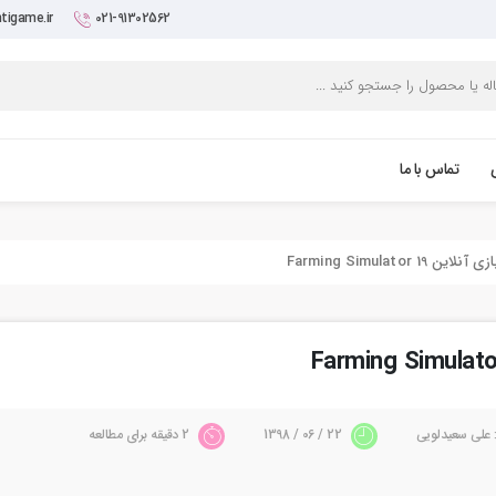
tigame.ir
021-91302562
تماس با ما
Farming Simulato
 علی سعیدلویی
22 / 06 / 1398
2 دقیقه برای مطالعه