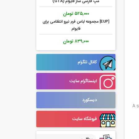
مپ فارسی ساز فایوام (GTA)
۵۲۵,۰۰۰
تومان
[EUP] مجموعه لباس فرم نیرو انتظامی برای
فایوام
۸۳۹,۰۰۰
تومان
کانال تلگرام
اینستاگرام سایت
دیسکورد
A s
فروشگاه سایت