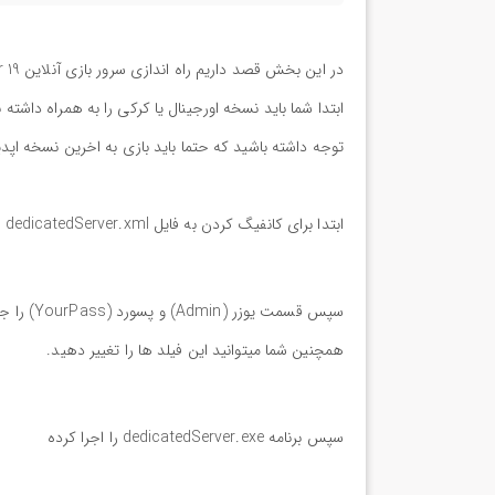
در این بخش قصد داریم راه اندازی سرور بازی آنلاین Farming Simulator 19 را آموزش دهیم.
ابتدا شما باید نسخه اورجینال یا کرکی را به همراه داشته
توجه داشته باشید که حتما باید بازی به اخرین نسخه ا
ابتدا برای کانفیگ کردن به فایل dedicatedServer.xml را با استفاده از نرم افزار ادیتور باز کنید. (نرم افزار پیشنهادی NotePad Plus Plus)
سپس قسمت یوزر (Admin) و پسورد (YourPass) را جهت ورود به پنل مدیریتی سرور در یکجا یادداشت کنید.
همچنین شما میتوانید این فیلد ها را تغییر دهید.
سپس برنامه dedicatedServer.exe را اجرا کرده