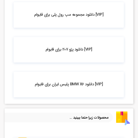
5.08k بازدید
[VIP] دانلود مجموعه مپ رول پلی برای فایوام
5.18k بازدید
[VIP] دانلود پژو 207 برای فایوام
4.76k بازدید
[VIP] دانلود BMW X6 پلیس ایران برای فایوام
محصولات زیرا حتما ببینید ...