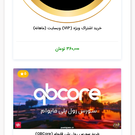
خرید اشتراک ویژه (VIP) وبسایت (ماهانه)
۳۶۰,۰۰۰
تومان
5
خرید سورس رول پلی فایوام (QBCore)