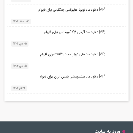
[VIP] دانلود ماد تویوتا هایلوکس جنگلبانی برای فایوام
03 اسفند 1404
[VIP] دانلود ماد آئودی Q8 آمبولانس برای فایوام
05 دی 1404
[VIP] دانلود ماد هلی کوپتر امداد aw139 برای فایوام
05 دی 1404
[VIP] دانلود ماد میتسوبیشی پلیس ایران برای فایوام
29 آذر 1404
ورود به سایت