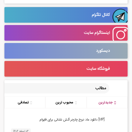
کانال تلگرام
اینستاگرام سایت
دیسکورد
فروشگاه سایت
مطالب
جدیدترین
محبوب ترین
تصادفی
[VIP] دانلود ماد دوج چارجر آتش نشانی برای فایوام
03 اسفند 1404