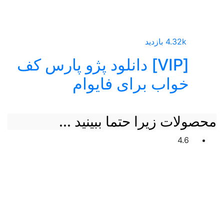
4.32k بازدید
[VIP] دانلود پژو پارس کف
خواب برای فایوام
محصولات زیرا حتما ببینید ...
4.6