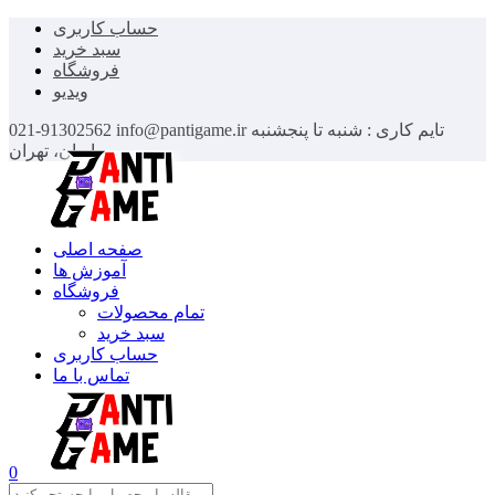
حساب کاربری
سبد خرید
فروشگاه
ویدیو
تایم کاری : شنبه تا پنجشنبه
info@pantigame.ir
021-91302562
ایران، تهران
صفحه اصلی
آموزش ها
فروشگاه
تمام محصولات
سبد خرید
حساب کاربری
تماس با ما
0