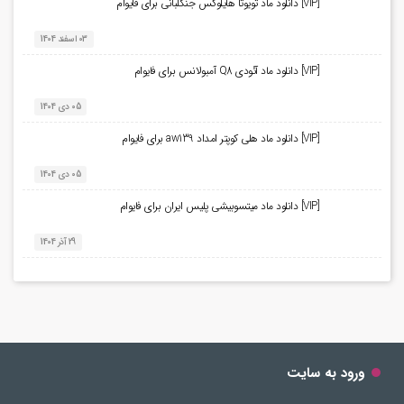
[VIP] دانلود ماد تویوتا هایلوکس جنگلبانی برای فایوام
03 اسفند 1404
[VIP] دانلود ماد آئودی Q8 آمبولانس برای فایوام
05 دی 1404
[VIP] دانلود ماد هلی کوپتر امداد aw139 برای فایوام
05 دی 1404
[VIP] دانلود ماد میتسوبیشی پلیس ایران برای فایوام
29 آذر 1404
ورود به سایت