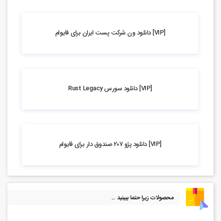
4.77k بازدید
[VIP] دانلود ون شرکت پست ایران برای فایوام
6.97k بازدید
[VIP] دانلود سورس Rust Legacy
3.95k بازدید
[VIP] دانلود پژو 207 صندوق دار برای فایوام
محصولات زیرا حتما ببینید ...