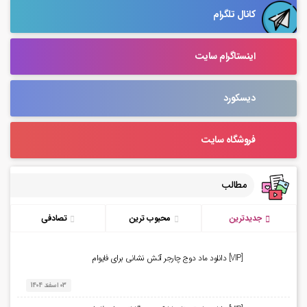
کانال تلگرام
اینستاگرام سایت
دیسکورد
فروشگاه سایت
مطالب
جدیدترین
محبوب ترین
تصادفی
[VIP] دانلود ماد دوج چارجر آتش نشانی برای فایوام
03 اسفند 1404