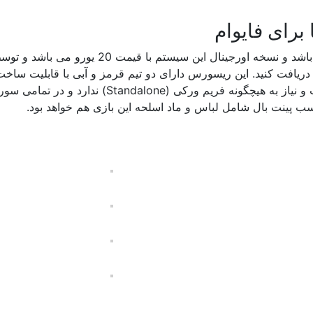
برای فایوام
این اسکریپت شامل مپ و ریسورس پینت بال می باشد و نسخه اورجینال این سیستم با قیمت 20 یور
ریافت کنید. این ریسورس دارای دو تیم قرمز و آبی با قابلیت ساخت
با تنظیمات دلخواه جهت بازی کردن را خواهد داشت و نیاز به هیچگونه فریم ورکی (Standalone) ن
سب پینت بال شامل لباس و ماد اسلحه این بازی هم خواهد بود.