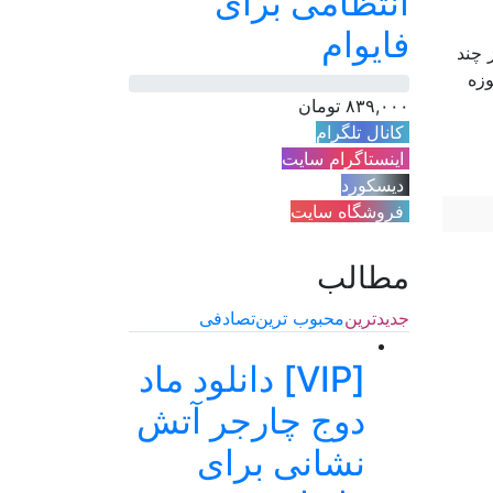
انتظامی برای
فایوام
 چند
وزه
۸۳۹,۰۰۰
تومان
کانال تلگرام
اینستاگرام سایت
دیسکورد
فروشگاه سایت
مطالب
جدیدترین
محبوب ترین
تصادفی
[VIP] دانلود ماد
دوج چارجر آتش
نشانی برای