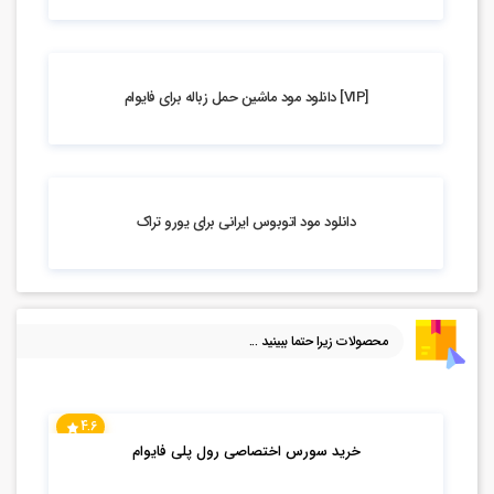
4.52k بازدید
[VIP] دانلود مود ماشین حمل زباله برای فایوام
6.2k بازدید
دانلود مود اتوبوس ایرانی برای یورو تراک
محصولات زیرا حتما ببینید ...
4.6
خرید سورس اختصاصی رول پلی فایوام