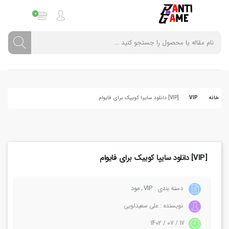
0
خانه
VIP
[VIP] دانلود سایپا کوییک برای فایوام
[VIP] دانلود سایپا کوییک برای فایوام
دسته بندی :
VIP
,
مود
نویسنده : علی سعیدلویی
17 / 07 / 1402