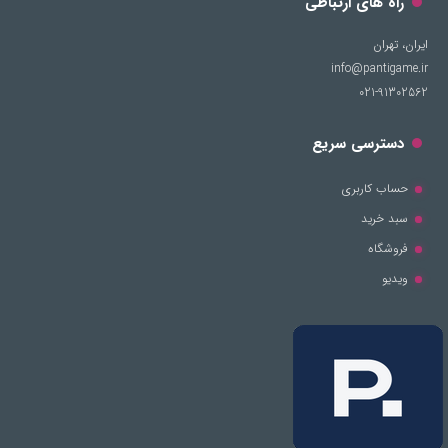
راه های ارتباطی
ایران، تهران
info@pantigame.ir
021-91302562
دسترسی سریع
حساب کاربری
سبد خرید
فروشگاه
ویدیو