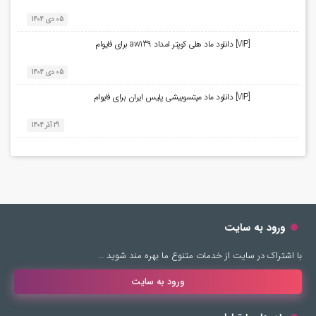
05 دی 1404
[VIP] دانلود ماد هلی کوپتر امداد aw139 برای فایوام
05 دی 1404
[VIP] دانلود ماد میتسوبیشی پلیس ایران برای فایوام
29 آذر 1404
ورود به سایت
با اشتراک در سایت از خدمات متنوع ما بهره مند شوید …
ورود به سایت