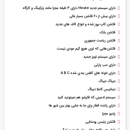
دارای سیستم جدید House دارای 3 طبقه مجزا مانند پارکینگ و کارگاه
دارای بیش از 20 فکشن بسیار عالی
فکشن کاپ بروز شده و انواع کاف های جدید
فکشن بانک
فکشن ریاست جمهوری
فکشن
هایی که توی هیچ گیم مودی نیست
دارای سیستم تویز جدید
دارای مپ پارتی
دارای خونه های کلاس بندی شده A B C
دیباگ دیباگ
دیتابیس کاملا دیباگ
سیستم ادمینی که فکرشو هم نمیتونید کنید
دارای راننده قطار برای جا به جایی بهتر بین شهر ها
رادیو مجزا
فکشن پلیس روستایی
دارای چن قلعه مخفی برای خرید و زندگی