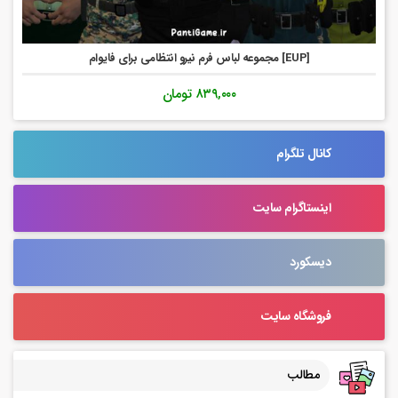
اینستاگرام سایت
دیسکورد
فروشگاه سایت
مطالب
جدیدترین
محبوب ترین
تصادفی
[VIP] دانلود ماد دوج چارجر آتش نشانی برای فایوام
03 اسفند 1404
[VIP] دانلود ماد تویوتا هایلوکس جنگلبانی برای فایوام