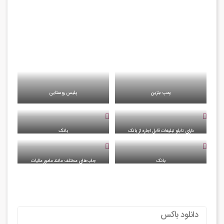
پمپ بنزین
پلیس روستایی
دارای تابلو تبلیغات قابل اجاره از بانک
بانک
بانک
جاب های مختلف مانند مامور مالیات
دانلود باکس
لینک های دانلود
دانلود با لینک مستقیم ArizonaRP
دانلود
(7.6 مگابایت)