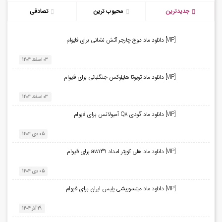
03 اسفند 1404
[VIP] دانلود ماد آئودی Q8 آمبولانس برای فایوام
05 دی 1404
[VIP] دانلود ماد هلی کوپتر امداد aw139 برای فایوام
05 دی 1404
[VIP] دانلود ماد میتسوبیشی پلیس ایران برای فایوام
29 آذر 1404
ورود به سایت
با اشتراک در سایت از خدمات متنوع ما بهره مند شوید …