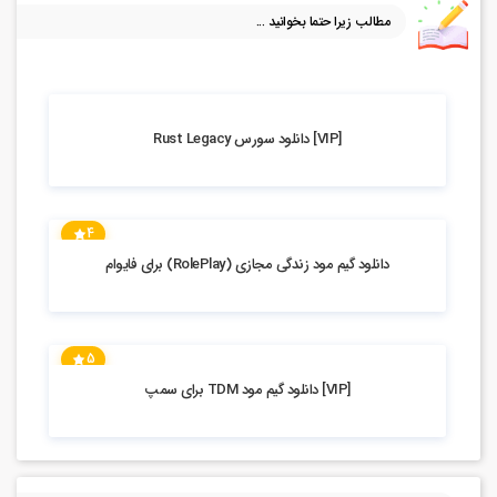
4
15.64k بازدید
دانلود گیم مود زندگی مجازی (RolePlay) برای فایوام
5
6.07k بازدید
[VIP] دانلود گیم مود TDM برای سمپ
محصولات زیرا حتما ببینید ...
4.6
خرید سورس اختصاصی رول پلی فایوام
۷۸۰,۰۰۰
تومان