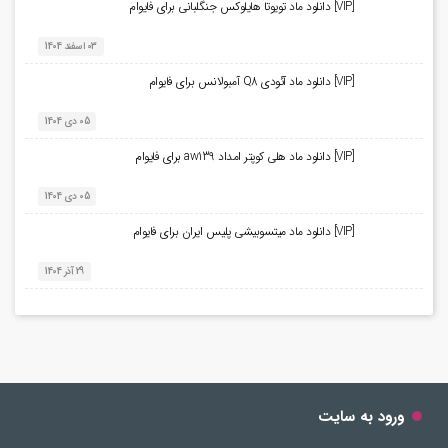
[VIP] دانلود ماد تویوتا هایلوکس جنگلبانی برای فایوام
03 اسفند 1404
[VIP] دانلود ماد آئودی Q8 آمبولانس برای فایوام
05 دی 1404
[VIP] دانلود ماد هلی کوپتر امداد aw139 برای فایوام
05 دی 1404
[VIP] دانلود ماد میتسوبیشی پلیس ایران برای فایوام
29 آذر 1404
ورود به سایت