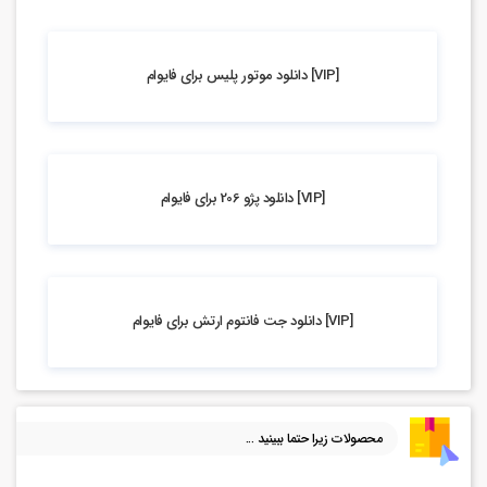
4.85k بازدید
[VIP] دانلود موتور پلیس برای فایوام
4.62k بازدید
[VIP] دانلود پژو 206 برای فایوام
5.13k بازدید
[VIP] دانلود جت فانتوم ارتش برای فایوام
محصولات زیرا حتما ببینید ...