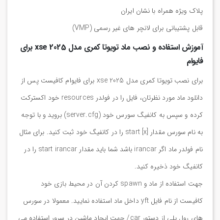
پلاک ویژه همراه با نشان ایران
قابل پشتیبانی برای لانچر های غیر رسمی (VMP)
آموزش استفاده و نصب ماد تویوتا کمری مدل xse 2025 برای
فایوام
برای نصب تویوتا کمری مدل xse 2025 برای فایوام کافیست پس از
دانلود ماد مورد نظرتان، فایل را در فولدر resources خود اکسترکت
کرده و سپس به کانفیگ سورس خود (server.cfg) بروید و با توجه
به نام سورس مقدار start [x] را در کانفیگ خود ثبت کنید. برای مثال
نام فولدر ماد اگر irancar باشد شما باید مقدار start irancar را در
کانفیگ خود ذخیره کنید.
جهت استفاده از ماد و spawn کردن آن در محیط بازی خود
کافیست از نام فایل yft داخل ماد استفاده نمایید. معمولا در سورس
های رول پلی از دستور car/ جهت ایجاد ماشین در سرور استفاده می