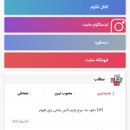
کانال تلگرام
اینستاگرام سایت
دیسکورد
فروشگاه سایت
مطالب
جدیدترین
محبوب ترین
تصادفی
[VIP] دانلود ماد دوج چارجر آتش نشانی برای فایوام
03 اسفند 1404