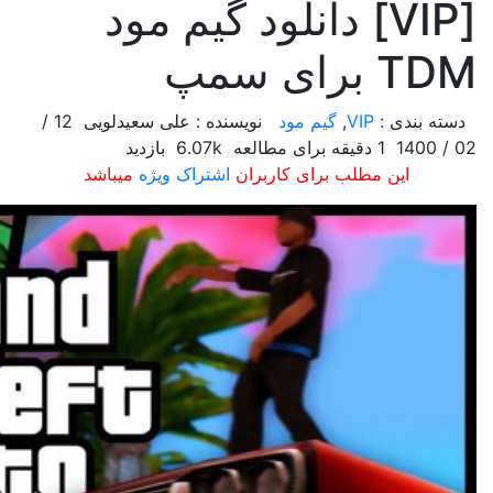
[VIP] دانلود گیم مود
TDM برای سمپ
دسته بندی :
VIP
,
گیم مود
نویسنده : علی سعیدلویی
12 /
02 / 1400
1 دقیقه برای مطالعه
6.07k بازدید
این مطلب برای کاربران
اشتراک ویژه
میباشد