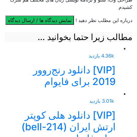
کشیدم
درباره این مطلب نظر دهید !
نمایش دیدگاه ها / ارسال دیدگاه
مطالب زیرا حتما بخوانید ...
4.36k بازدید
[VIP] دانلود رنج‌روور
2019 برای فایوام
3.01k بازدید
[VIP] دانلود هلی کوپتر
ارتش ایران (bell-214)