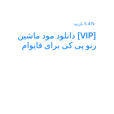
5.47k بازدید
[VIP] دانلود مود ماشین
رنو پی کی برای فایوام