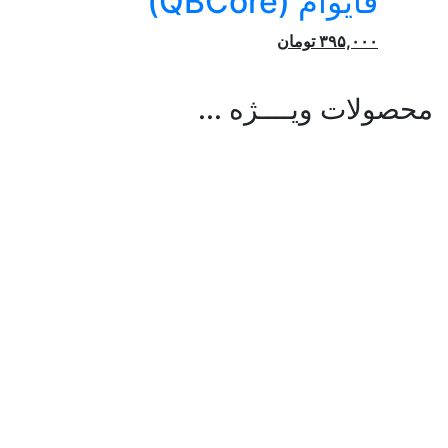
فایوام (QBCore)
۳۹۵,۰۰۰
تومان
محصولات ویــــژه ...