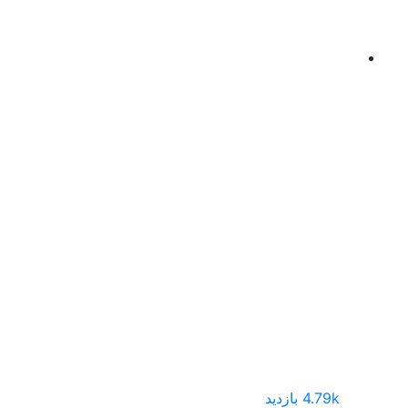
4.79k بازدید