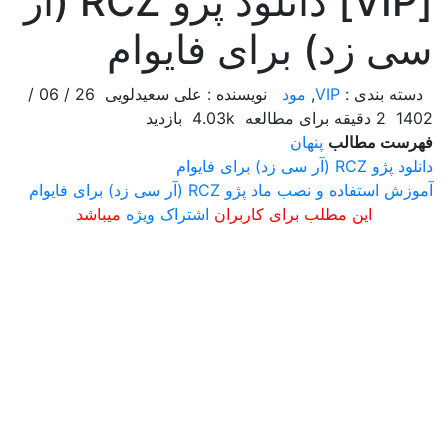
[VIP] دانلود پژو RCZ (آر
سی زد) برای فایوام
دسته بندی :
VIP
,
مود
نویسنده : علی سعیدلویی
26 / 06 /
1402
2 دقیقه برای مطالعه
4.03k بازدید
فهرست مطالب
پنهان
دانلود پژو RCZ (آر سی زد) برای فایوام
آموزش استفاده و نصب ماد پژو RCZ (آر سی زد) برای فایوام
این مطلب برای کاربران
اشتراک ویژه
میباشد