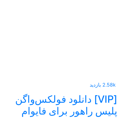
2.58k بازدید
[VIP] دانلود فولکس‌واگن
پلیس راهور برای فایوام