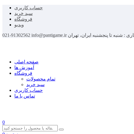
حساب کاربری
سبد خرید
فروشگاه
ویدیو
اری : شنبه تا پنجشنبه
ایران، تهران
info@pantigame.ir
021-91302562
صفحه اصلی
آموزش ها
فروشگاه
تمام محصولات
سبد خرید
حساب کاربری
تماس با ما
0