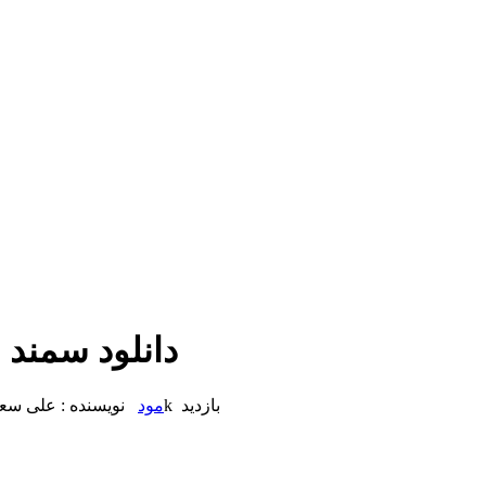
[VIP] دانلود 
4.85k بازدید
مود
نویسنده : علی سع