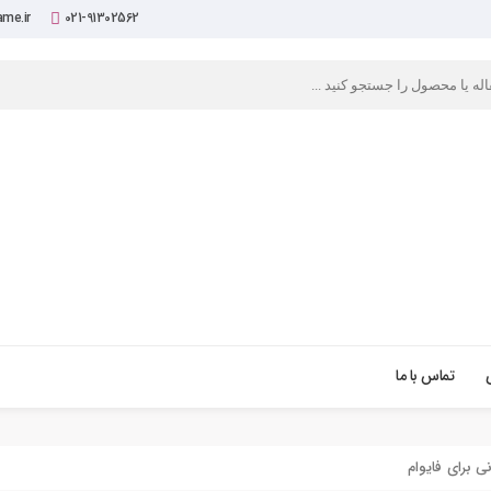
me.ir
021-91302562
تماس با ما