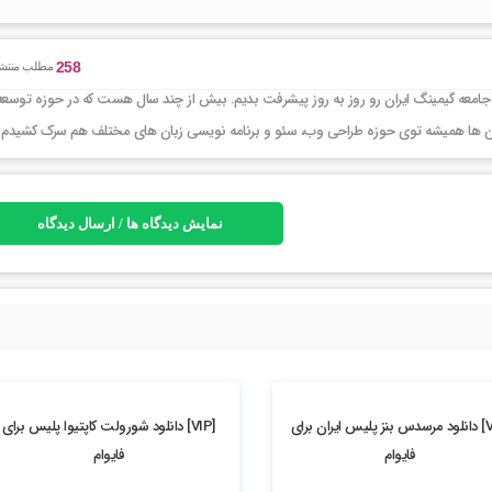
258
مطلب منتش
جامعه گیمینگ ایران رو روز به روز پیشرفت بدیم. بیش از چند سال هست که در حوزه توسعه
ر این ها همیشه توی حوزه طراحی وب، سئو و برنامه نویسی زبان های مختلف هم سرک کشیدم
نمایش دیدگاه ها / ارسال دیدگاه
2.22k بازدید
[VIP] دانلود مرسدس بنز پلیس ایران برای
[VIP] دانلود شورولت کاپتیوا پلیس برای
فایوام
فایوام