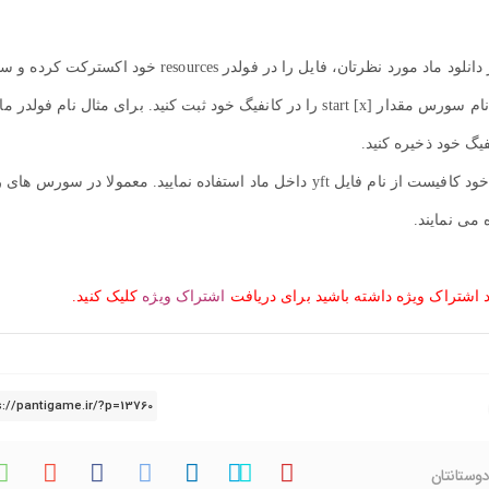
برای نصب ماشین ماتیز ایرانی فایوام کافیست پس از دانلود ماد مورد نظرتان، فایل را در فولدر resources خود اکس
به کانفیگ سورس خود (server.cfg) بروید و با توجه به نام سورس مقدار start [x] را در کانفیگ خود ثبت کنید. برای مثال نام فولدر م
جهت استفاده از ماد و spawn کردن آن در محیط بازی خود کافیست از نام فایل yft داخل ماد استفاده نمایید. معمولا در سورس
د اشتراک ویژه داشته باشید برای دریافت
اشتراک ویژه
کلیک کنید.
دوستانتان