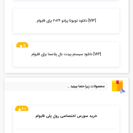
2.44k بازدید
[VIP] دانلود تویوتا پرادو 2024 برای فایوام
5
5.5k بازدید
[VIP] دانلود سیستم پینت بال پلاسما برای فایوام
محصولات زیرا حتما ببینید ...
4.6
خرید سورس اختصاصی رول پلی فایوام