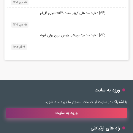
05 دی 1404
[VIP] دانلود ماد هلی کوپتر امداد aw139 برای فایوام
05 دی 1404
[VIP] دانلود ماد میتسوبیشی پلیس ایران برای فایوام
29 آذر 1404
ورود به سایت
با اشتراک در سایت از خدمات متنوع ما بهره مند شوید …
ورود به سایت
راه های ارتباطی