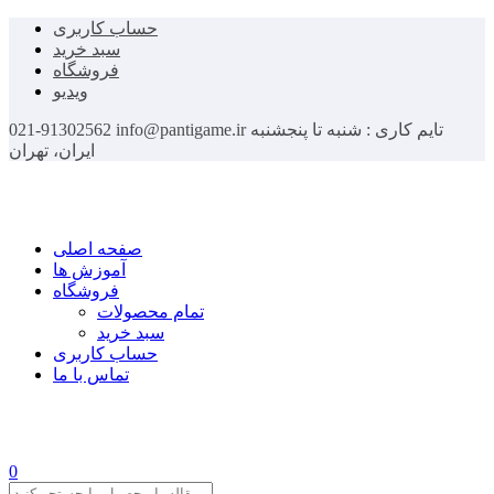
حساب کاربری
سبد خرید
فروشگاه
ویدیو
تایم کاری : شنبه تا پنجشنبه
info@pantigame.ir
021-91302562
ایران، تهران
صفحه اصلی
آموزش ها
فروشگاه
تمام محصولات
سبد خرید
حساب کاربری
تماس با ما
0