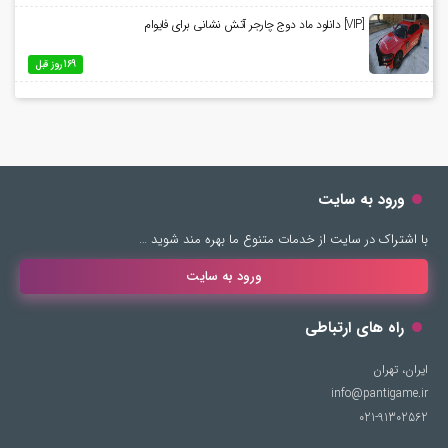
[VIP] دانلود ماد دوج چارجر آتش نشانی برای فایوام
169 روز قبل
ورود به سایت
با اشتراک در سایت از خدمات متنوع ما بهره مند شوید …
ورود به سایت
راه های ارتباطی
ایران، تهران
info@pantigame.ir
021-91302562