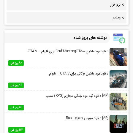
نرم افزار
ویدیو
نوشته های بروز شده
دانلود مود ماشین Ford MustangGT500 برای فایوام + GTA V
96 روز قبل
دانلود مود ماشین بوگاتی برای GTA V + فایوام
96 روز قبل
[VIP] دانلود گیم مود زندگی مجازی (RPG) سمپ
121 روز قبل
[VIP] دانلود سورس Rust Legacy
133 روز قبل