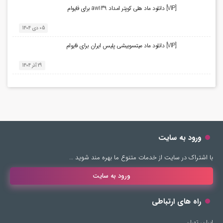
[VIP] دانلود ماد هلی کوپتر امداد aw139 برای فایوام
05 دی 1404
[VIP] دانلود ماد میتسوبیشی پلیس ایران برای فایوام
29 آذر 1404
ورود به سایت
با اشتراک در سایت از خدمات متنوع ما بهره مند شوید …
ورود به سایت
راه های ارتباطی
ایران، تهران