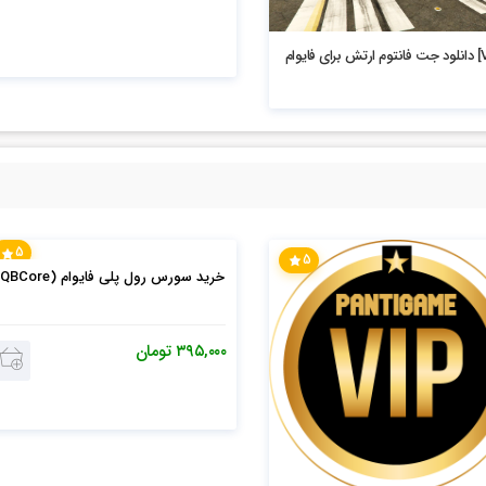
5
5
خرید سورس رول پلی فایوام (QBCore)
۳۹۵,۰۰۰
تومان