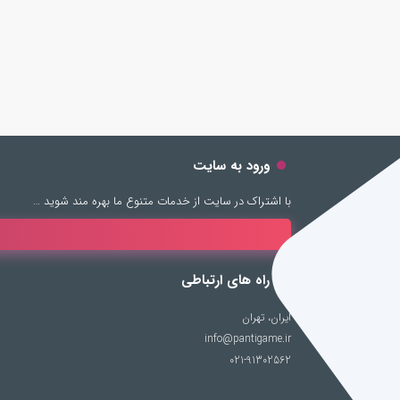
ورود به سایت
با اشتراک در سایت از خدمات متنوع ما بهره مند شوید …
راه های ارتباطی
ایران، تهران
info@pantigame.ir
021-91302562