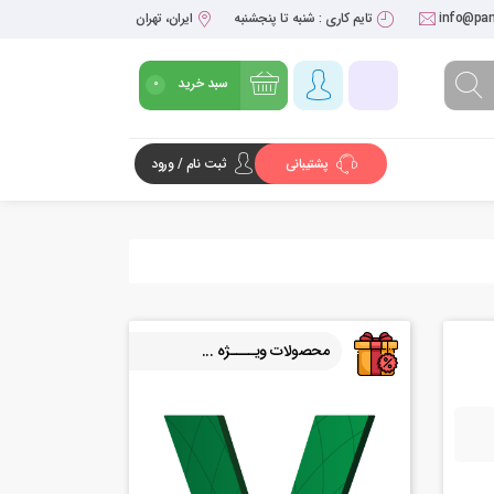
info@pan
تایم کاری : شنبه تا پنجشنبه
ایران، تهران
سبد خرید
0
پشتیبانی
ثبت نام / ورود
شروع خرید
محصولات ویــــژه ...