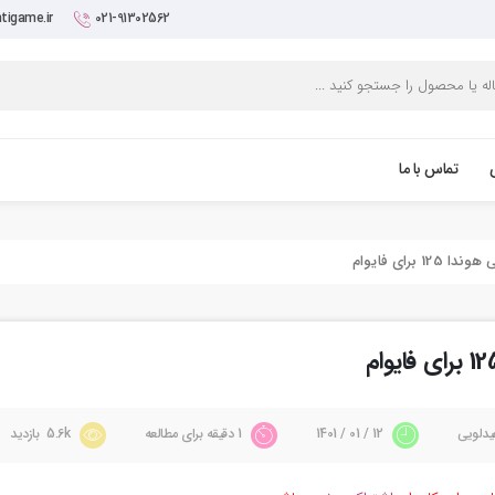
tigame.ir
021-91302562
تماس با ما
یدلویی
12 / 01 / 1401
1 دقیقه برای مطالعه
5.6k بازدید