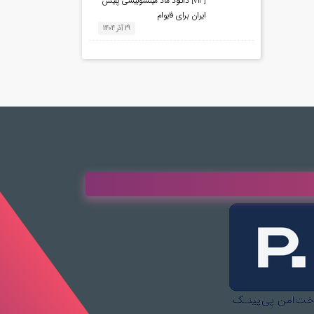
[VIP] دانلود ماد میتسوبیشی پلیس
ایران برای فایوام
29 آذر 1404