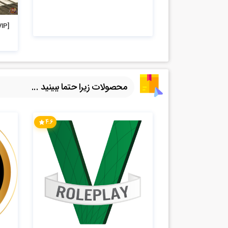
5.13k بازدید
[VIP] دانلود جت فانتوم ارتش برای فایوام
محصولات زیرا حتما ببینید ...
4.6