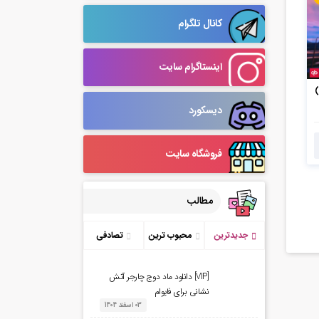
کانال تلگرام
اینستاگرام سایت
دیسکورد
فروشگاه سایت
مطالب
جدیدترین
محبوب ترین
تصادفی
[VIP] دانلود ماد دوج چارجر آتش
نشانی برای فایوام
03 اسفند 1404