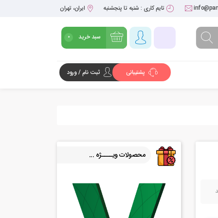
info@pan
تایم کاری : شنبه تا پنجشنبه
ایران، تهران
سبد خرید
0
پشتیبانی
ثبت نام / ورود
شروع خرید
محصولات ویــــژه ...