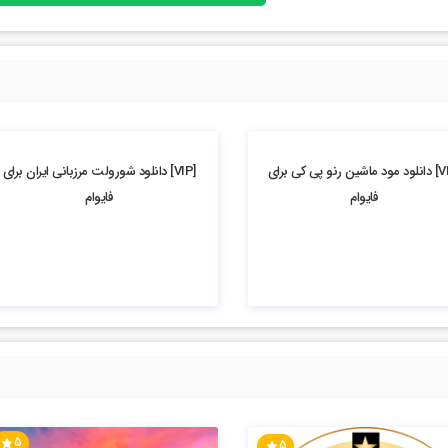
4.75k بازدید
[VIP] دانلود مود ماشین رنو پی کی برای
[VIP] دانلود شورولت مرزبانی ایران برای
فایوام
فایوام
5
5