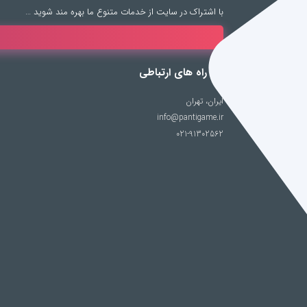
با اشتراک در سایت از خدمات متنوع ما بهره مند شوید …
راه های ارتباطی
ایران، تهران
info@pantigame.ir
021-91302562