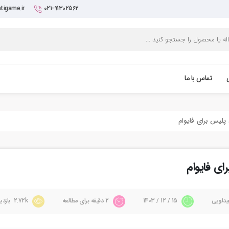
tigame.ir
021-91302562
تماس با ما
یدلویی
15 / 12 / 1403
2 دقیقه برای مطالعه
2.72k بازدید