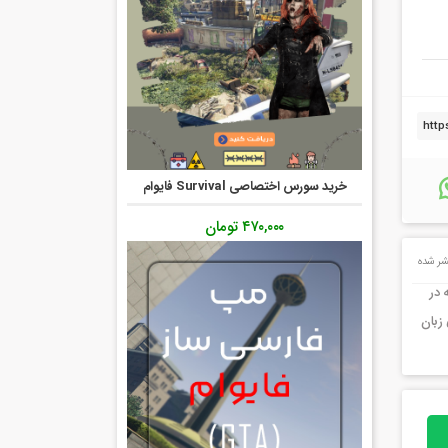
خرید سورس اختصاصی Survival فایوام
۴۷۰,۰۰۰
تومان
ر شده
 در
زبان