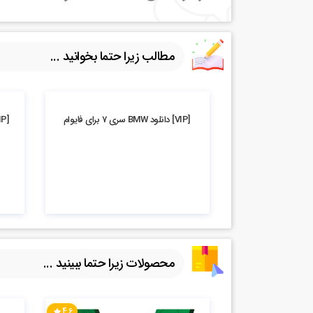
مطالب زیرا حتما بخوانید ...
4.11k بازدید
5.48k بازدید
[VIP] دانلود BMW سری 7 برای فایوام
محصولات زیرا حتما ببینید ...
4.6