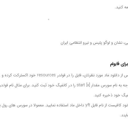
ه کنید.
 نشان و لوگو پلیس و نیرو انتظامی ایران
ای فایوام
برای نصب ماد ماشین فورد پلیس برای فایوام کافیست پس از دانلود ماد مورد نظرتان، فایل را در فولدر resources خود اکسترکت کرده و
سپس به کانفیگ سورس خود (server.cfg) بروید و با توجه به نام سورس مقدار start [x] را در کانفیگ خود ثبت کنید. برای مثال نام
جهت استفاده از ماد و spawn کردن آن در محیط بازی خود کافیست از نام فایل yft داخل ماد استفاده نمایید. معمولا در سورس های 