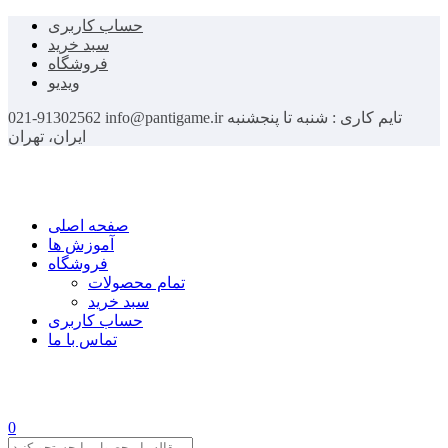
حساب کاربری
سبد خرید
فروشگاه
ویدیو
تایم کاری : شنبه تا پنجشنبه
info@pantigame.ir
021-91302562
ایران، تهران
صفحه اصلی
آموزش ها
فروشگاه
تمام محصولات
سبد خرید
حساب کاربری
تماس با ما
0