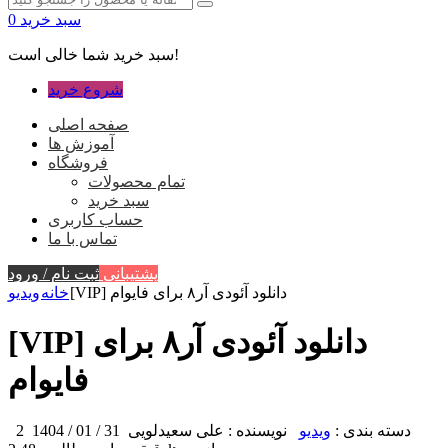
سبد خرید
0
سبد خرید شما خالی است!
شروع خرید
صفحه اصلی
آموزش ها
فروشگاه
تمام محصولات
سبد خرید
حساب کاربری
تماس با ما
پشتیبانی
ثبت نام / ورود
[VIP] دانلود آئودی آر۸ برای فایوام
خانه
ویدیو
[VIP] دانلود آئودی آر۸ برای
فایوام
دسته بندی :
ویدیو
نویسنده : علی سعیدلویی
31 / 01 / 1404
2