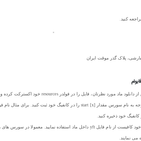
اجعه کنید.
ارشی، پلاک گذر موقت ایران
برای نصب تویوتا پرادو 2024 برای فایوام کافیست پس از دانلود ماد مورد نظرتان، فایل را در فولدر resources خود اکسترکت کرده و
سپس به کانفیگ سورس خود (server.cfg) بروید و با توجه به نام سورس مقدار start [x] را در کانفیگ خود ثبت کنید. برای مثال
جهت استفاده از ماد و spawn کردن آن در محیط بازی خود کافیست از نام فایل yft داخل ماد استفاده نمایید. معمولا در سورس