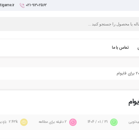
igame.ir
021-91302562
تماس با ما
یدلویی
31 / 01 / 1404
2 دقیقه برای مطالعه
2.43k بازدید