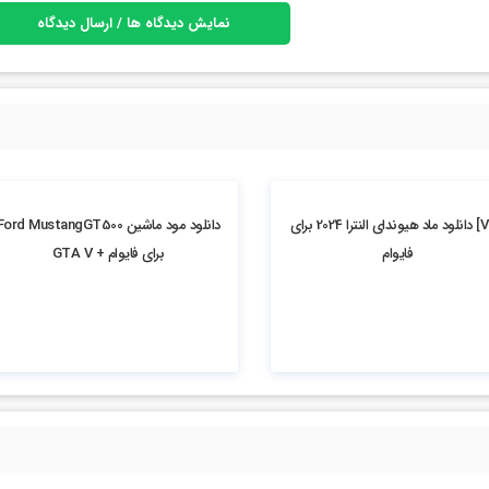
نمایش دیدگاه ها / ارسال دیدگاه
6.5k بازدید
[VIP] دانلود ماد هیوندای النترا 2024 برای
دانلود مود ماشین ord MustangGT500
فایوام
برای فایوام + GTA V