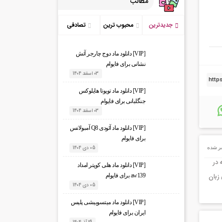
مطالب
جدیدترین
محبوب ترین
تصادفی
[VIP] دانلود ماد دوج چارجر آتش
نشانی برای فایوام
03 اسفند 1404
[VIP] دانلود ماد تویوتا هایلوکس
جنگلبانی برای فایوام
03 اسفند 1404
[VIP] دانلود ماد آئودی Q8 آمبولانس
برای فایوام
ر شده
05 دی 1404
 در
[VIP] دانلود ماد هلی کوپتر امداد
زبان
aw139 برای فایوام
05 دی 1404
[VIP] دانلود ماد میتسوبیشی پلیس
ایران برای فایوام