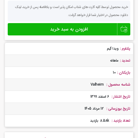
خرید محصول توسط کلیه کارت های شتاب امکان پذیر است و بلافاصله پس از خرید، لینک
دانلود محصول در اختیار شما قرار خواهد گرفت.
گیم
افزودن به سبد خرید
سرور
بازی
Valheim
عدد
پلتفرم :
ویدا گیم
تمدید :
ماهانه
بازیکنان :
10
شناسه محصول :
Valheim
تاریخ انتشار :
6 اسفند 1399
تاریخ بروزرسانی :
12 مرداد 1405
تعداد بازدید :
8.58k بازدید