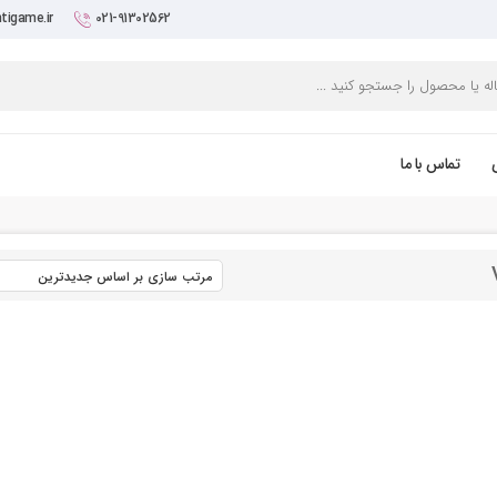
tigame.ir
021-91302562
تماس با ما