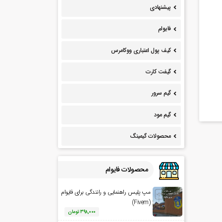
پیشنهادی
فایوام
کیف پول اعتباری ووکامرس
گیفت کارت
گیم سرور
گیم مود
محصولات گیمینگ
محصولات فایوام
مپ پلیس راهنمایی و رانندگی برای فایوام
(Fivem)
۳۹۸,۰۰۰
تومان