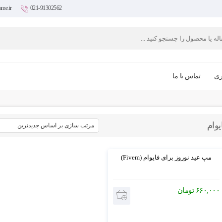
ame.ir
021-91302562
ری
تماس با ما
وام
مپ عید نوروز برای فایوام (Fivem)
۶۶۰,۰۰۰
تومان