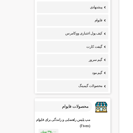
پیشنهادی
فایوام
کیف پول اعتباری ووکامرس
گیفت کارت
گیم سرور
گیم مود
محصولات گیمینگ
محصولات فایوام
مپ پلیس راهنمایی و رانندگی برای فایوام
(Fivem)
۳۹۸,۰۰۰
تومان