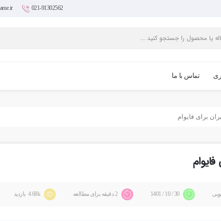
ame.ir
021-91302562
ری
تماس با ما
ویی
30 / 10 / 1401
2 دقیقه برای مطالعه
4.68k بازدید