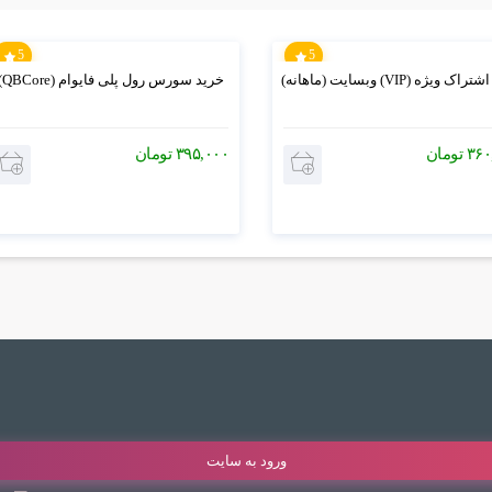
5
5
ک ویژه (VIP) وبسایت (ماهانه)
خرید سورس رول پلی فایوام (QBCore)
۳۶۰
تومان
۳۹۵,۰۰۰
تومان
ورود به سایت