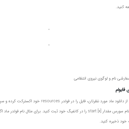
ه کنید.
ارشی نام و لوگوی نیروی انتظامی
 فایوام
برای نصب رنج‌روور پلیس ایران برای فایوام کافیست پس از دانلود ماد مورد نظرتان، فایل را در فولدر resources خود اکست
به کانفیگ سورس خود (server.cfg) بروید و با توجه به نام سورس مقدار start [x] را در کانفیگ خود ثبت کنید. برای مثال نام فولدر ماد ا