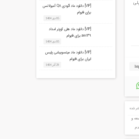
رول پلی
[VIP] دانلود ماد آئودی Q8 آمبولانس
برای فایوام
05 دی 1404
[VIP] دانلود ماد هلی کوپتر امداد
aw139 برای فایوام
05 دی 1404
[VIP] دانلود ماد میتسوبیشی پلیس
ایران برای فایوام
29 آذر 1404
ر شده
عه و
دم