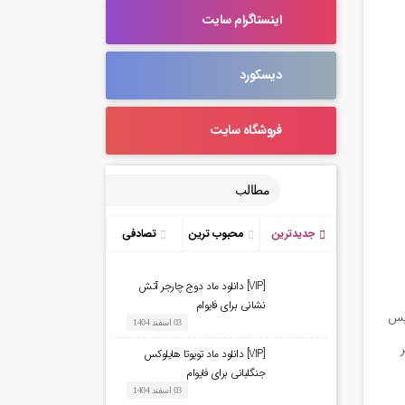
اینستاگرام سایت
دیسکورد
فروشگاه سایت
مطالب
جدیدترین
محبوب ترین
تصادفی
[VIP] دانلود ماد دوج چارجر آتش
نشانی برای فایوام
رکت کرده و سپس
03 اسفند 1404
گر
[VIP] دانلود ماد تویوتا هایلوکس
جنگلبانی برای فایوام
03 اسفند 1404