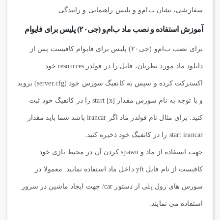
سفارشی، نشان ب‌ام‌و و پلیس راهنمایی و رانندگی
آموزش استفاده و نصب ماد ب‌ام‌و (جی۲۰) پلیس برای فایوام
برای نصب ب‌ام‌و (جی۲۰) پلیس برای فایوام کافیست پس از
دانلود ماد مورد نظرتان، فایل را در فولدر resources خود
اکسترکت کرده و سپس به کانفیگ سورس خود (server.cfg) بروید
و با توجه به نام سورس مقدار start [x] را در کانفیگ خود ثبت
کنید. برای مثال نام فولدر ماد اگر irancar باشد شما باید مقدار
start irancar را در کانفیگ خود ذخیره کنید.
جهت استفاده از ماد و spawn کردن آن در محیط بازی خود
کافیست از نام فایل yft داخل ماد استفاده نمایید. معمولا در
سورس های رول پلی از دستور car/ جهت ایجاد ماشین در سرور
استفاده می نمایند.