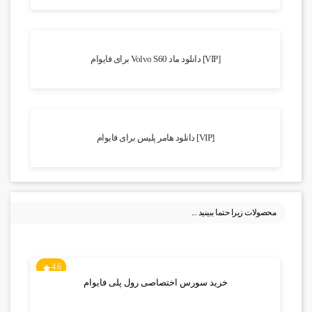
2.13k بازدید
[VIP] دانلود ماد Volvo S60 برای فایوام
4.69k بازدید
[VIP] دانلود هامر پلیس برای فایوام
محصولات زیرا حتما ببینید ...
4.6
خرید سورس اختصاصی رول پلی فایوام