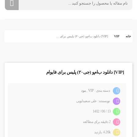
خانه
VIP
[VIP] دانلود ب‌ام‌و (جی۲۰) پلیس برای فایوام
[VIP] دانلود ب‌ام‌و (جی۲۰) پلیس برای فایوام
دسته بندی :
VIP
,
مود
نویسنده : علی سعیدلویی
13 / 06 / 1402
2 دقیقه برای مطالعه
4.26k بازدید