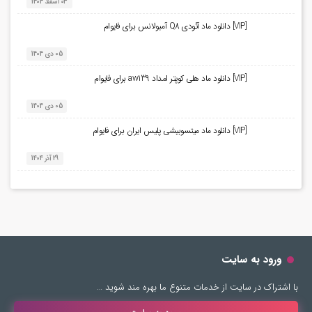
03 اسفند 1404
[VIP] دانلود ماد آئودی Q8 آمبولانس برای فایوام
05 دی 1404
[VIP] دانلود ماد هلی کوپتر امداد aw139 برای فایوام
05 دی 1404
[VIP] دانلود ماد میتسوبیشی پلیس ایران برای فایوام
29 آذر 1404
ورود به سایت
با اشتراک در سایت از خدمات متنوع ما بهره مند شوید …