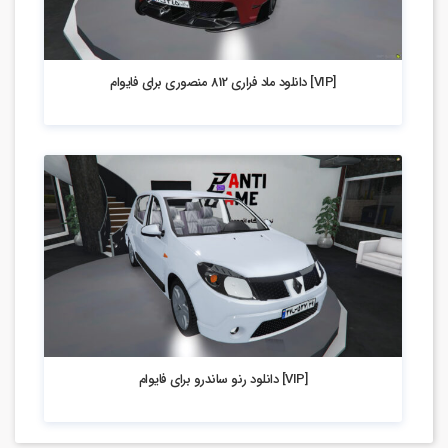
2.38k بازدید
[VIP] دانلود ماد فراری 812 منصوری برای فایوام
4.04k بازدید
[VIP] دانلود رنو ساندرو برای فایوام