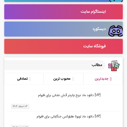
اینستاگرام سایت
دیسکورد
فروشگاه سایت
مطالب
جدیدترین
محبوب ترین
تصادفی
[VIP] دانلود ماد دوج چارجر آتش نشانی برای فایوام
03 اسفند 1404
[VIP] دانلود ماد تویوتا هایلوکس جنگلبانی برای فایوام