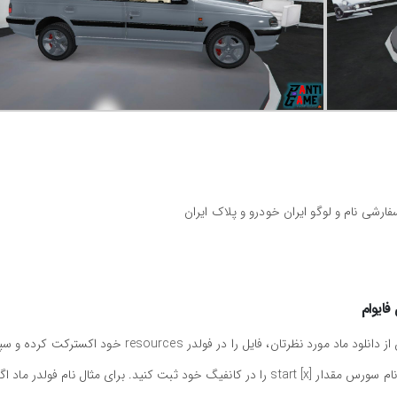
رشی نام و لوگو ایران خودرو و پلاک ایران
ایوام
برای نصب پارس ای ال ایکس ایرانی فایوام کافیست پس از دانلود ماد مورد نظرتان، فایل را در فولدر resources خود اکس
به کانفیگ سورس خود (server.cfg) بروید و با توجه به نام سورس مقدار start [x] را در کانفیگ خود ثبت کنید. برای مثال نام فولدر ماد ا