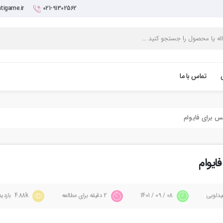
tigame.ir
021-91302562
تماس با ما
یدلویی
08 / 09 / 1401
2 دقیقه برای مطالعه
4.88k بازدید