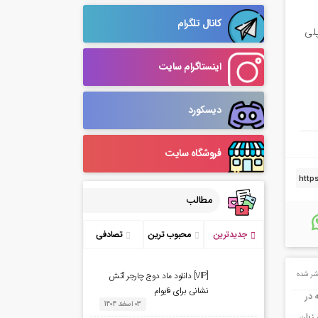
کانال تلگرام
رول پلی
اینستاگرام سایت
دیسکورد
فروشگاه سایت
مطالب
جدیدترین
محبوب ترین
تصادفی
ر شده
[VIP] دانلود ماد دوج چارجر آتش
نشانی برای فایوام
 در
03 اسفند 1404
زبان