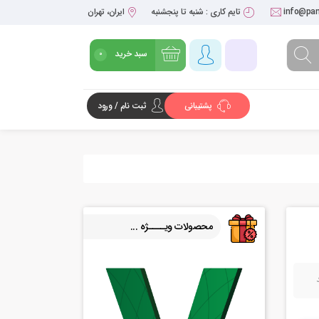
info@pan
تایم کاری : شنبه تا پنجشنبه
ایران، تهران
سبد خرید
0
پشتیبانی
ثبت نام / ورود
شروع خرید
محصولات ویــــژه ...