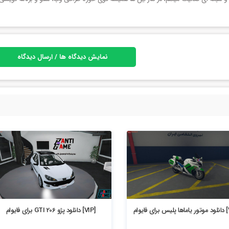
نمایش دیدگاه ها / ارسال دیدگاه
4.7k بازدید
[VIP] دانلود پژو 206 GTI برای فایوام