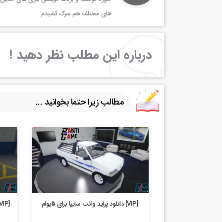
های مختلف هم سرک کشیدم
درباره این مطلب نظر دهید !
مطالب زیرا حتما بخوانید ...
4.2k بازدید
4.76k بازدید
[VIP] دانلود پراید وانت سایپا برای فایوام
[VIP] دانلود موتور یاماها پلیس برای فایوام