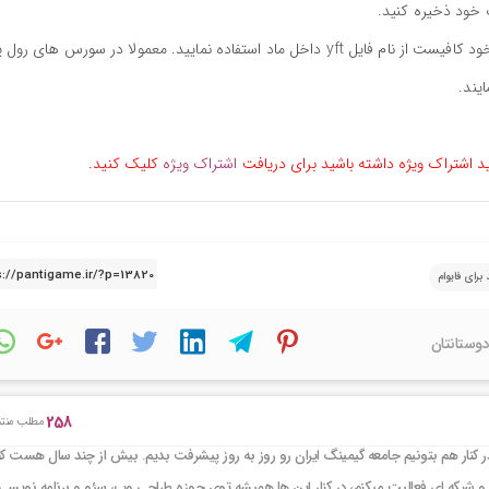
جهت استفاده از ماد و spawn کردن آن در محیط بازی خود کافیست از نام فایل yft داخل ماد استفاده نمایید. معمولا در سورس های 
ید اشتراک ویژه داشته باشید برای دریافت
اشتراک ویژه
کلیک کنید.
 برای فایوام
دوستانتان
258
مطلب منتش
کنار هم بتونیم جامعه گیمینگ ایران رو روز به روز پیشرفت بدیم. بیش از چند سال هست که
و شبکه ای فعالیت میکنم، در کنار این ها همیشه توی حوزه طراحی وب، سئو و برنامه نویسی 