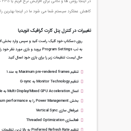
در
کاهش عملکرد سیستم شما می شود ما در اینجا بهترین راهنمای افزایش فریم FPS با
تغییرات در کنترل پنل کارت گرافیک انویدیا
روی دسکتاپ خود کلیک راست کنید و سپس وارد بخش NVIDIA Control Panel شوید و وارد Manage 3D Settings شوید.
به تب Program Settings بروید و بازی مورد نظر خود را انتخاب کنید (در صورتی که بازی مورد نظر شما نبود می توانید از گزینه Add بازی خود را اضافه کنید)
حال لیست تنظیمات زیر را برای بازی خود اعمال کنید:
تنظیم Maximum pre-rendered frames به عدد 1
تنظیم Monitor Technology به G-sync
اعمال Multi-Display/Mixed GPU Acceleration به Single display performance mode
بخش Power Management را به Prefer maximum performance تنظیم کنید.
غیرفعال سازی Vertical Sync
فعالسازی Threaded Optimization
تنظیم Preferred Refresh Rate به بالا ترین تنظیمات