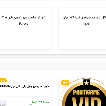
20.02k بازدید
[VIP] دانلود ماد هیوندای النترا 2024 برای
آموزش ساخت سرور آنلاین بازی The
فایوام
Forest
5
5
خرید سورس رول پلی فایوام (QBCore)
۳۹۵,۰۰۰
تومان