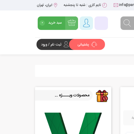
info@pan
تایم کاری : شنبه تا پنجشنبه
ایران، تهران
سبد خرید
0
پشتیبانی
ثبت نام / ورود
شروع خرید
محصولات ویــــژه ...