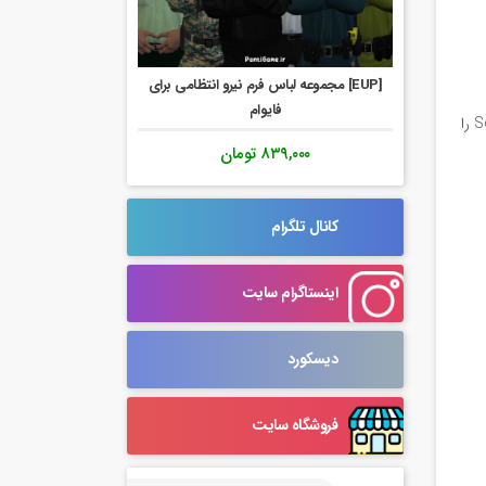
[EUP] مجموعه لباس فرم نیرو انتظامی برای
فایوام
تسک منیجر (Task Manager) را باز کنید و به تب details بروید، نام بازی خود را پیدا کنید و سپس کلیک راست کنید و گزینه Set Priority را
۸۳۹,۰۰۰
تومان
کانال تلگرام
اینستاگرام سایت
دیسکورد
فروشگاه سایت