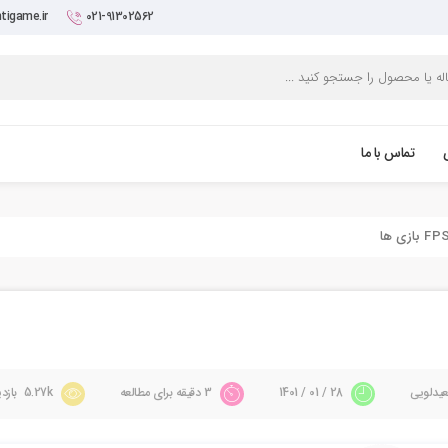
tigame.ir
021-91302562
تماس با ما
یدلویی
28 / 01 / 1401
3 دقیقه برای مطالعه
5.27k بازدید