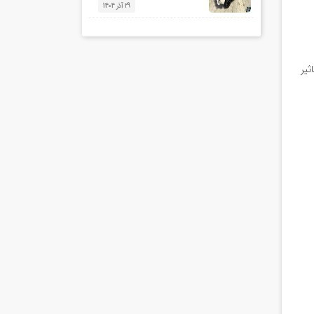
29 آذر 1404
نه های زیر در بازی ها غیرفعال یا پایین ترین حد خودش باشد که این موارد در افزایش FPS تاثیر