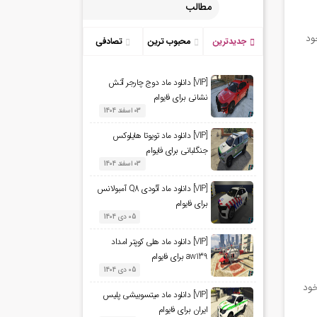
مطالب
ود
جدیدترین
محبوب ترین
تصادفی
[VIP] دانلود ماد دوج چارجر آتش
نشانی برای فایوام
03 اسفند 1404
[VIP] دانلود ماد تویوتا هایلوکس
جنگلبانی برای فایوام
03 اسفند 1404
[VIP] دانلود ماد آئودی Q8 آمبولانس
برای فایوام
05 دی 1404
[VIP] دانلود ماد هلی کوپتر امداد
aw139 برای فایوام
05 دی 1404
 خود
[VIP] دانلود ماد میتسوبیشی پلیس
ایران برای فایوام