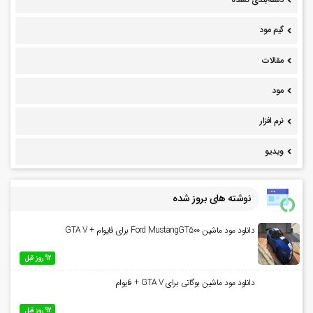
گیم مود
مقالات
مود
نرم افزار
ویدیو
نوشته های بروز شده
دانلود مود ماشین Ford MustangGT500 برای فایوام + GTA V
92 روز قبل
دانلود مود ماشین بوگاتی برای GTA V + فایوام
92 روز قبل