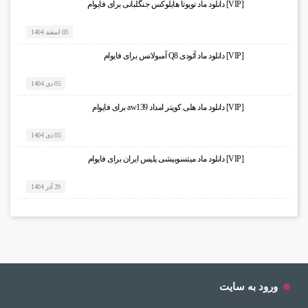
[VIP] دانلود ماد تویوتا هایلوکس جنگلبانی برای فایوام
03 اسفند 1404
[VIP] دانلود ماد آئودی Q8 آمبولانس برای فایوام
05 دی 1404
[VIP] دانلود ماد هلی کوپتر امداد aw139 برای فایوام
05 دی 1404
[VIP] دانلود ماد میتسوبیشی پلیس ایران برای فایوام
29 آذر 1404
ورود به سایت