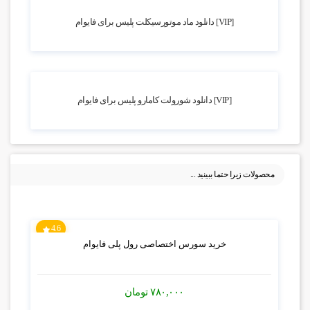
2.06k بازدید
[VIP] دانلود ماد موتورسیکلت پلیس برای فایوام
3.75k بازدید
[VIP] دانلود شورولت کامارو پلیس برای فایوام
محصولات زیرا حتما ببینید ...
4.6
خرید سورس اختصاصی رول پلی فایوام
۷۸۰,۰۰۰
تومان