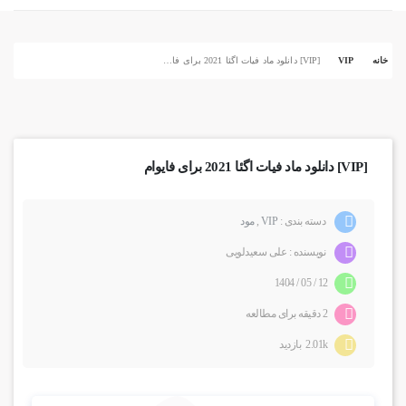
خانه
VIP
[VIP] دانلود ماد فیات اگئا 2021 برای فایوام
[VIP] دانلود ماد فیات اگئا 2021 برای فایوام
دسته بندی :
VIP
,
مود
نویسنده : علی سعیدلویی
12 / 05 / 1404
2 دقیقه برای مطالعه
2.01k بازدید