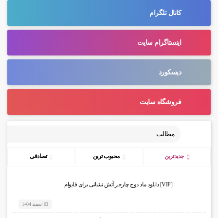
کانال تلگرام
اینستاگرام سایت
دیسکورد
فروشگاه سایت
مطالب
جدیدترین
محبوب ترین
تصادفی
[VIP] دانلود ماد دوج چارجر آتش نشانی برای فایوام
03 اسفند 1404