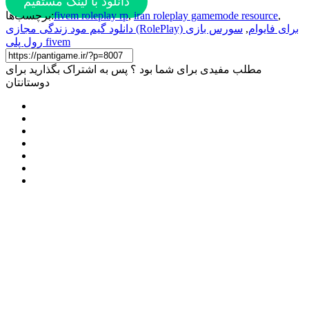
دانلود با لینک مستقیم
,
iran roleplay gamemode resource
,
fivem roleplay rp
برچسب‌ها:
دانلود گیم مود زندگی مجازی (RolePlay) برای فایوام
,
سورس بازی
رول پلی fivem
مطلب مفیدی برای شما بود ؟ پس به اشتراک بگذارید برای
دوستانتان