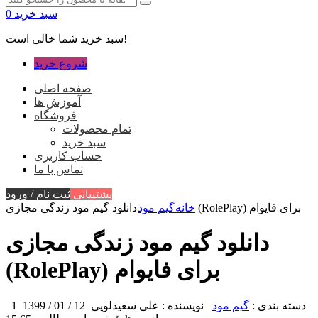
سبد خرید
0
سبد خرید شما خالی است!
شروع خرید
صفحه اصلی
آموزش ها
فروشگاه
تمام محصولات
سبد خرید
حساب کاربری
تماس با ما
پشتیبانی
ثبت نام / ورود
دانلود گیم مود زندگی مجازی (RolePlay) برای فایوام
خانه
گیم مود
دانلود گیم مود زندگی مجازی
(RolePlay) برای فایوام
دسته بندی :
گیم مود
نویسنده : علی سعیدلویی
12 / 01 / 1399
1