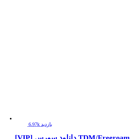
6.97k بازدید
[VIP] دانلود سورس TDM/Freeroam