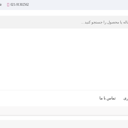
ir
021-91302562
ری
تماس با ما