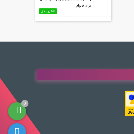
برای فایوام
166 روز قبل
0