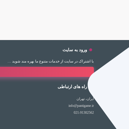
ورود به سایت
با اشتراک در سایت از خدمات متنوع ما بهره مند شوید …
راه های ارتباطی
ایران، تهران
info@pantigame.ir
021-91302562