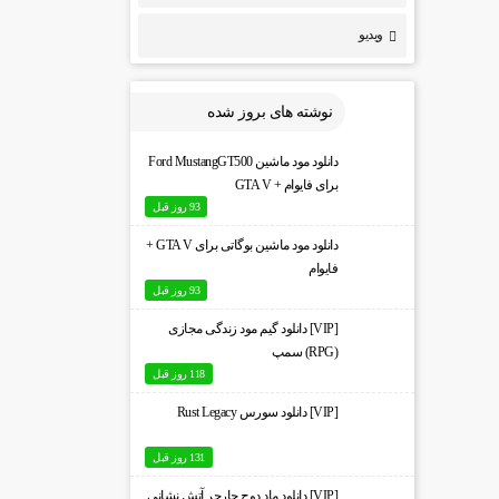
ویدیو
نوشته های بروز شده
دانلود مود ماشین Ford MustangGT500
برای فایوام + GTA V
93 روز قبل
دانلود مود ماشین بوگاتی برای GTA V +
فایوام
93 روز قبل
[VIP] دانلود گیم مود زندگی مجازی
(RPG) سمپ
118 روز قبل
[VIP] دانلود سورس Rust Legacy
131 روز قبل
[VIP] دانلود ماد دوج چارجر آتش نشانی