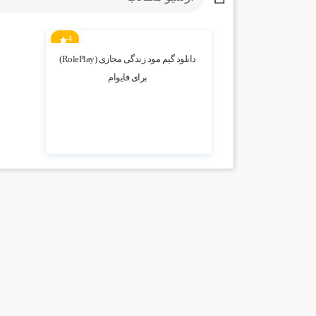
4
15.65k بازدید
دانلود گیم مود زندگی مجازی (RolePlay)
برای فایوام