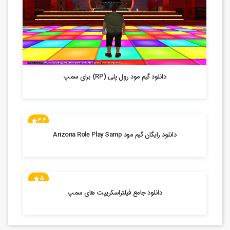
12.87k بازدید
دانلود گیم مود رول پلی (RP) برای سمپ
3.4
14.86k بازدید
دانلود رایگان گیم مود Arizona Role Play Samp
5
14.08k بازدید
دانلود جامع فیلتراسکریپت های سمپ