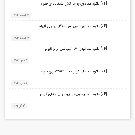
[VIP] دانلود ماد دوج چارجر آتش نشانی برای فایوام
03 اسفند 1404
[VIP] دانلود ماد تویوتا هایلوکس جنگلبانی برای فایوام
03 اسفند 1404
[VIP] دانلود ماد آئودی Q8 آمبولانس برای فایوام
05 دی 1404
[VIP] دانلود ماد هلی کوپتر امداد aw139 برای فایوام
05 دی 1404
[VIP] دانلود ماد میتسوبیشی پلیس ایران برای فایوام
29 آذر 1404