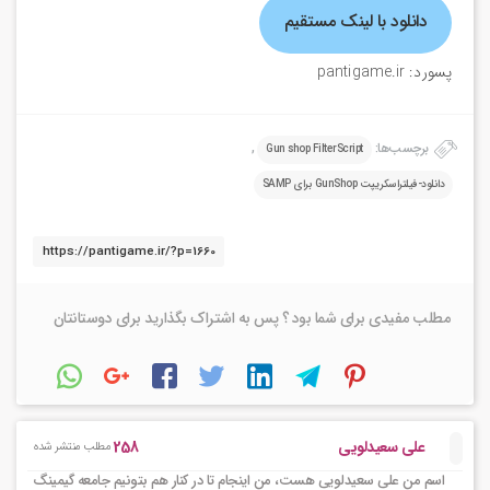
دانلود با لینک مستقیم
پسورد: pantigame.ir
برچسب‌ها:
,
Gun shop FilterScript
دانلود-فیلتراسکریپت GunShop برای SAMP
مطلب مفیدی برای شما بود ؟ پس به اشتراک بگذارید برای دوستانتان
258
علی سعیدلویی
مطلب منتشر شده
اسم من علی سعیدلویی هست، من اینجام تا در کنار هم بتونیم جامعه گیمینگ