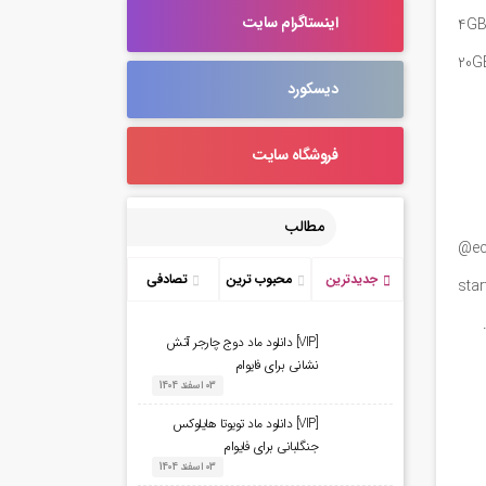
اینستاگرام سایت
4GB
20GB
دیسکورد
فروشگاه سایت
مطالب
ec
جدیدترین
محبوب ترین
تصادفی
sta
.
[VIP] دانلود ماد دوج چارجر آتش
نشانی برای فایوام
03 اسفند 1404
[VIP] دانلود ماد تویوتا هایلوکس
جنگلبانی برای فایوام
03 اسفند 1404