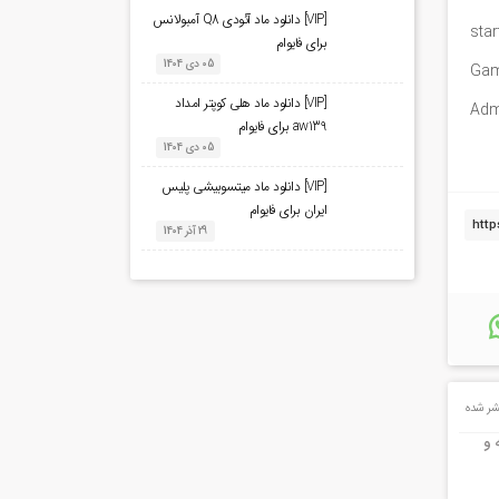
[VIP] دانلود ماد آئودی Q8 آمبولانس
sta
برای فایوام
05 دی 1404
Gam
[VIP] دانلود ماد هلی کوپتر امداد
Adm
aw139 برای فایوام
05 دی 1404
[VIP] دانلود ماد میتسوبیشی پلیس
ایران برای فایوام
29 آذر 1404
ر شده
 و