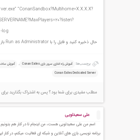
ver.exe” “ConanSandbox?Multihome=X.X.X.X?
SERVERNAME?MaxPlayers=20?listen?
-log
حال ذخیره کنید و فایل را با Run as Administrator باز کنید و منتظر بمانید تا سرور شما راه اندازی و آنلاین شود.
برچسب‌ها:
,
آموزش راه اندازی سرور بازی Conan Exiles
آموزش ساخت سرور 
Conan Exiles Dedicated Server
مطلب مفیدی برای شما بود ؟ پس به اشتراک بگذارید برای 
علی سعیدلویی
اسم من علی سعیدلویی هست، من اینجام تا در کنار هم بتونیم 
برنامه نویسی بازی های آنلاین و شبکه ای فعالیت میکنم، در کنا