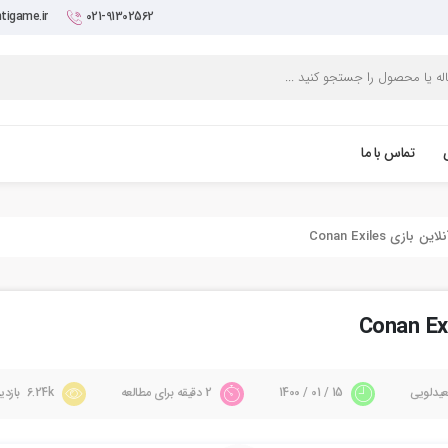
tigame.ir
021-91302562
تماس با ما
 Conan Exiles
یدلویی
15 / 01 / 1400
2 دقیقه برای مطالعه
6.24k بازدید