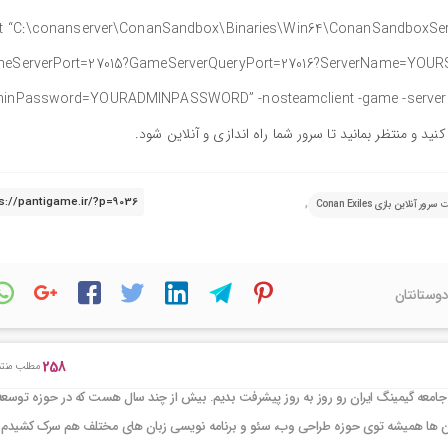
rt “C:\conanserver\ConanSandbox\Binaries\Win64\ConanSandboxSer
eServerPort=27015?GameServerQueryPort=27016?ServerName=YOUR
inPassword=YOURADMINPASSWORD” -nosteamclient -game -server 
,
آنلاین بازی Conan Exiles
دوستانتان
258
مطلب منتش
جامعه گیمینگ ایران رو روز به روز پیشرفت بدیم. بیش از چند سال هست که در حوزه توسعه
ر این ها همیشه توی حوزه طراحی وب، سئو و برنامه نویسی زبان های مختلف هم سرک کشیدم