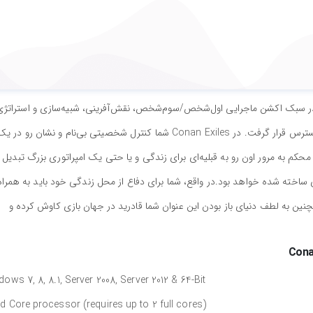
Conan Exi یک بازی جدید از تیم نروژی Funcom در سبک اکشن ماجرایی اول‌شخص/سوم‌شخص، نقش‌آفرینی، شبیه‌سازی و استراتژ
هست که سال 2018 از طریق استیم برای پلتفرم PC در دسترس قرار گرفت. در Conan Exiles شما کنترل شخصیتی بی‌نام و نشان رو در 
محکم به مرور اون رو به قبلیه‌ای برای زندگی و یا حتی یک امپراتوری بزرگ تبدیل
 ساخته شده خواهد بود.در واقع، شما برای دفاع از محل زندگی خود باید به همراه
چنین به لطف دنیای باز بودن این عنوان شما قادرید در جهان بازی کاوش کرده و
Cona
ows 7, 8, 8.1, Server 2008, Server 2012 & 64-Bit
d Core processor (requires up to 2 full cores)