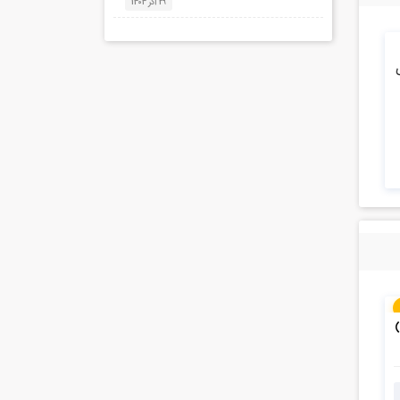
29 آذر 1404
ای