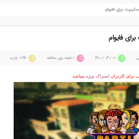
ی
01 / 04 / 1400
1 دقیقه برای مطالعه
6.4k بازدید
 برای کاربران
اشتراک ویژه
میباشد