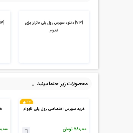
6.85k بازدید
4.19k بازدید
[VIP] دانلود سورس رول پلی فانرایز برای
[VIP] دانلود پراید وانت سایپا برای فایوام
فایوام
محصولات زیرا حتما ببینید ...
4.6
خرید سورس اختصاصی رول پلی فایوام
۷۸۰,۰۰۰
تومان
۰,۰۰۰