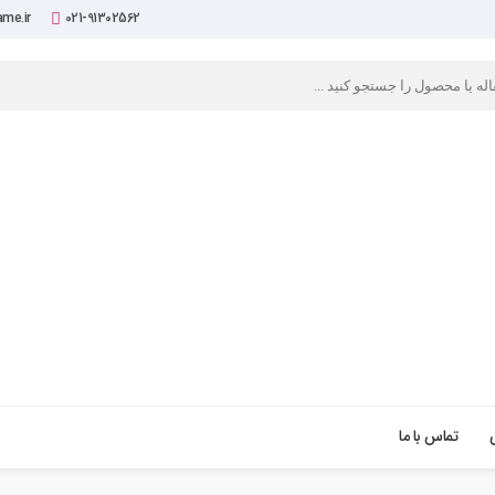
me.ir
021-91302562
تماس با ما