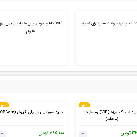
5.86k بازدید
[VIP] دانلود مود رنو ال 90 پلیس ایران بر
فایوام
5
5
خرید اشتراک ویژه (VIP) وبسایت
خرید سورس رول پلی فایوام (QBCore)
(ماهانه)
۳۶
تومان
۳۹۵,۰۰۰
تومان