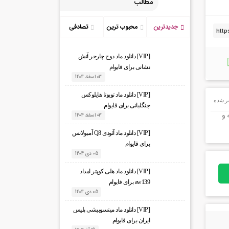
مطالب
جدیدترین
محبوب ترین
تصادفی
[VIP] دانلود ماد دوج چارجر آتش
نشانی برای فایوام
03 اسفند 1404
[VIP] دانلود ماد تویوتا هایلوکس
ر شده
جنگلبانی برای فایوام
 و
03 اسفند 1404
[VIP] دانلود ماد آئودی Q8 آمبولانس
برای فایوام
05 دی 1404
[VIP] دانلود ماد هلی کوپتر امداد
aw139 برای فایوام
05 دی 1404
[VIP] دانلود ماد میتسوبیشی پلیس
ایران برای فایوام