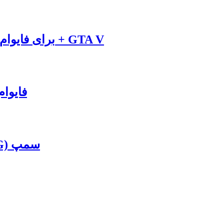
دانلود مود ماشین Ford MustangGT500 برای فایوام + GTA V
دانلود مود ماشین بوگاتی برای GTA V + فای
[VIP] دانلود گیم مود زندگی مجازی (RPG) سمپ