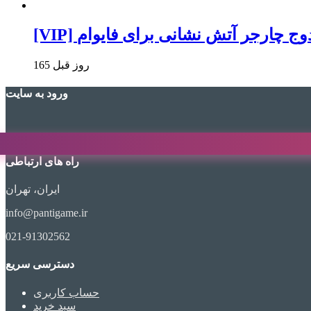
 ماد دوج چارجر آتش نشانی برای فایوام
165 روز قبل
ورود به سایت
راه های ارتباطی
ایران، تهران
info@pantigame.ir
021-91302562
دسترسی سریع
حساب کاربری
سبد خرید