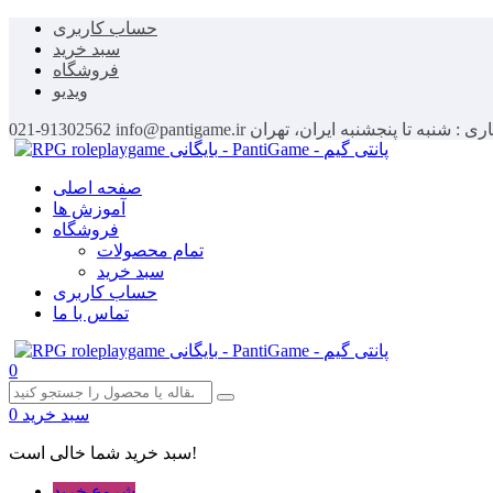
حساب کاربری
سبد خرید
فروشگاه
ویدیو
اری : شنبه تا پنجشنبه
ایران، تهران
info@pantigame.ir
021-91302562
صفحه اصلی
آموزش ها
فروشگاه
تمام محصولات
سبد خرید
حساب کاربری
تماس با ما
0
سبد خرید
0
سبد خرید شما خالی است!
شروع خرید