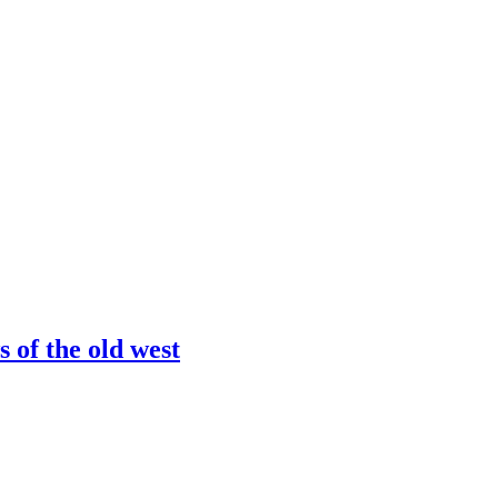
آموزش ساخت سرور آنلاین بازی d west