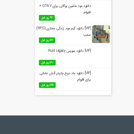
دانلود مود ماشین بوگاتی برای GTA V +
فایوام
93 روز قبل
[VIP] دانلود گیم مود زندگی مجازی (RPG)
سمپ
117 روز قبل
[VIP] دانلود سورس Rust Legacy
130 روز قبل
[VIP] دانلود ماد دوج چارجر آتش نشانی
برای فایوام
165 روز قبل