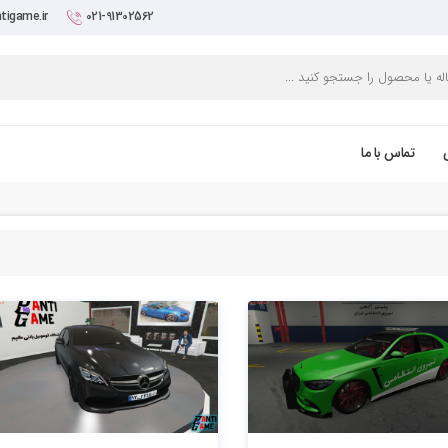
tigame.ir
021-91302562
تماس با ما
2.58k بازدید