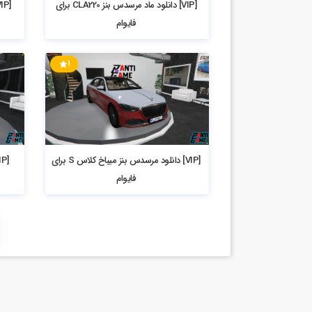
[VIP] دانلود ماد مرسدس بنز CLA220 برای
فایوام
1
2.71k بازدید
3.82k بازدید
[VIP] دانلود مرسدس بنز میباخ کلاس S برای
فایوام