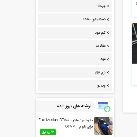
۶ برای
چیت
دسته‌بندی نشده
گیم مود
مقالات
مود
نرم افزار
ویدیو
نوشته های بروز شده
دانلود مود ماشین Ford MustangGT500
برای فایوام + GTA V
93 روز قبل