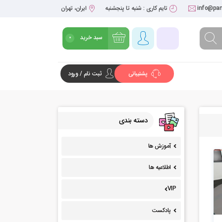
info@pan
تایم کاری : شنبه تا پنجشنبه
ایران، تهران
سبد خرید
0
پشتیبانی
ثبت نام / ورود
شروع خرید
دسته بندی
آموزش ها
اطلاعیه ها
VIP
پادکست