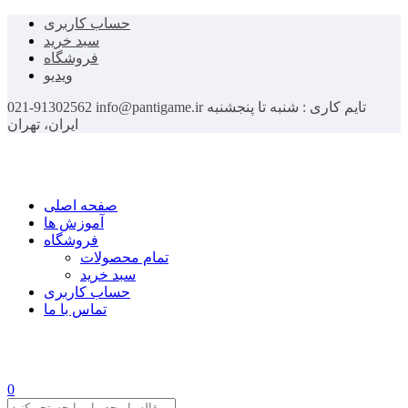
حساب کاربری
سبد خرید
فروشگاه
ویدیو
تایم کاری : شنبه تا پنجشنبه
info@pantigame.ir
021-91302562
ایران، تهران
صفحه اصلی
آموزش ها
فروشگاه
تمام محصولات
سبد خرید
حساب کاربری
تماس با ما
0