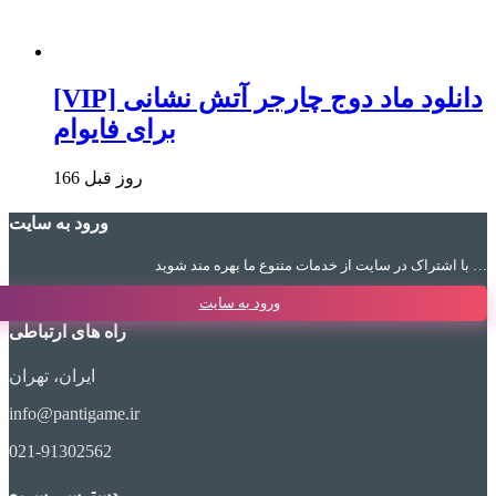
[VIP] دانلود ماد دوج چارجر آتش نشانی
برای فایوام
166 روز قبل
ورود به سایت
با اشتراک در سایت از خدمات متنوع ما بهره مند شوید …
ورود به سایت
راه های ارتباطی
ایران، تهران
info@pantigame.ir
021-91302562
دسترسی سریع